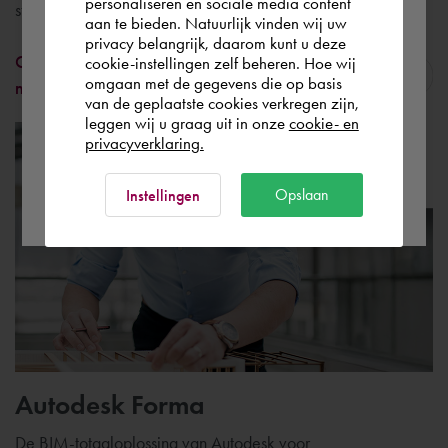
personaliseren en sociale media content
strategie
aan te bieden. Natuurlijk vinden wij uw
Nederland
privacy belangrijk, daarom kunt u deze
Cadac Connect | Integreer jouw systemen
cookie-instellingen zelf beheren. Hoe wij
omgaan met de gegevens die op basis
naadloos
Rest of the world
van de geplaatste cookies verkregen zijn,
leggen wij u graag uit in onze
cookie- en
privacyverklaring.
Ok
Opslaan
Instellingen
Autodesk Forma
De BIM-totaaloplossing van Autodesk voor