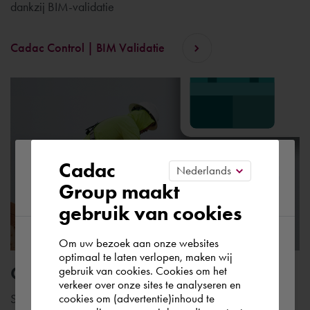
dankzij BIM-validatie
Cadac Control | BIM Validatie
Please confirm your current
Cadac
Group maakt
region
gebruik van cookies
Om uw bezoek aan onze websites
According to us you are situated in Rest of
optimaal te laten verlopen, maken wij
Cadac Connect
gebruik van cookies. Cookies om het
the world. Please confirm in which country
verkeer over onze sites te analyseren en
you wish to shop.
cookies om (advertentie)inhoud te
Systeemintegratie als fundament onder jouw digitale