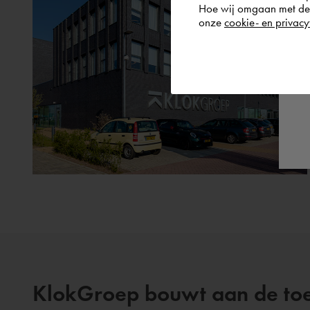
Hoe wij omgaan met de g
onze
cookie- en privacy
KlokGroep bouwt aan de toek