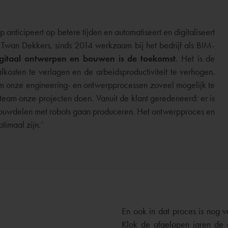
nticipeert op betere tijden en automatiseert en digitaliseert
t Twan Dekkers, sinds 2014 werkzaam bij het bedrijf als BIM-
gitaal ontwerpen en bouwen is de toekomst
. Het is de
kosten te verlagen en de arbeidsproductiviteit te verhogen.
k om onze engineering- en ontwerpprocessen zoveel mogelijk te
 team onze projecten doen. Vanuit de klant geredeneerd: er is
bouwdelen met robots gaan produceren. Het ontwerpproces en
timaal zijn.’
En ook in dat proces is nog 
Klok de afgelopen jaren de