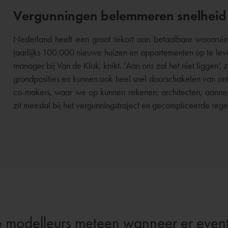
Vergunningen belemmeren snelhei
Nederland heeft een groot tekort aan betaalbare woonrui
jaarlijks 100.000 nieuwe huizen en appartementen op te lev
manager bij Van de Klok, knikt. ‘Aan ons zal het niet liggen’
grondposities en kunnen ook heel snel doorschakelen van o
co-makers, waar we op kunnen rekenen: architecten, aanneme
zit meestal bij het vergunningstraject en gecompliceerde re
 modelleurs meteen wanneer er event