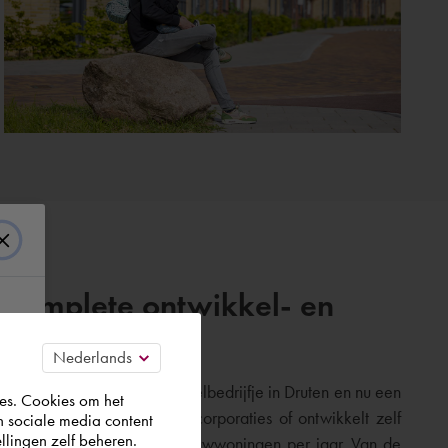
t complete ontwikkel- en
tart in 1922 als klein metselbedrijfje in Druten en nu een
es. Cookies om het
 samen met gemeenten en corporaties of ontwikkelt zelf
n sociale media content
llingen zelf beheren.
ep voor zo’n 1500 nieuwbouwwoningen per jaar. Van de