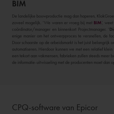
BIM
De landelijke bouwproductie mag dan haperen, KlokGroep a
zoveel mogelijk. ‘We waren er vroeg bij met
BIM
’, wee
coördinator/manager en binnenkort Projectmanager. ‘
Di
enige manier om het ontwerpproces te versnellen, de faal
Door schaarste op de arbeidsmarkt is het juist belangrij
automatiseren. Hierdoor kunnen we met een relatief klein
een tekort aan vakmensen, fabrieken zullen steeds meer 
de informatie-uitwisseling met de producenten moet dan op
CPQ-software van Epicor