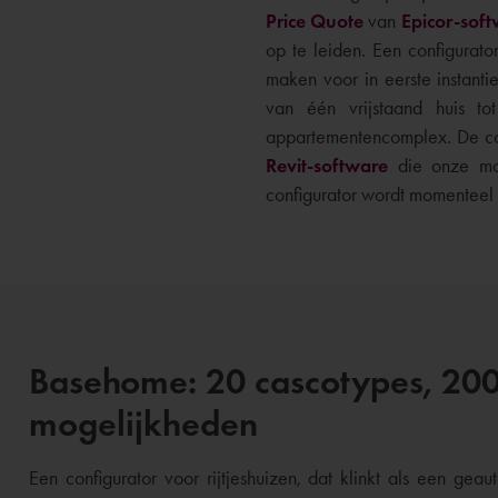
Price Quote
van
Epicor-sof
op te leiden. Een configurat
maken voor in eerste instanti
van één vrijstaand huis to
appartementencomplex. De conf
Revit-software
die onze mod
configurator wordt momenteel
Basehome: 20 cascotypes, 200
mogelijkheden
Een configurator voor rijtjeshuizen, dat klinkt als een g