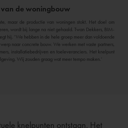
d van de woningbouw
mte, maar de productie van woningen stokt. Het doel om
eren, wordt bij lange na niet gehaald. Twan Dekkers, BIM-
, zegt hij. ‘We hebben in de hele groep meer dan voldoende
ntwerp naar concrete bouw. We werken met vaste partners,
rs, installatiebedrijven en toeleveranciers. Het knelpunt
gelgeving. Wij zouden graag wat meer tempo maken.’
uele knelpunten ontstaan. Het