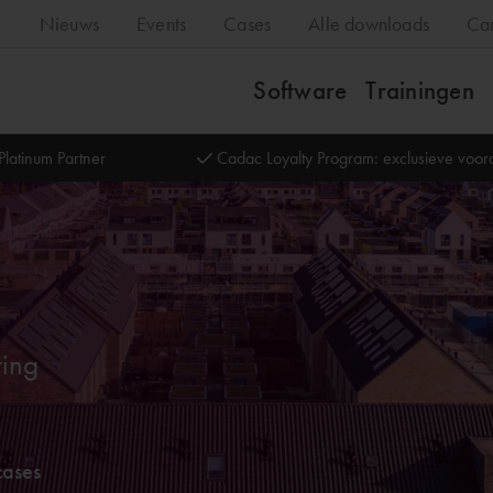
Nieuws
Events
Cases
Alle downloads
Ca
Software
Trainingen
Platinum Partner
Cadac Loyalty Program: exclusieve voo
ring
cases