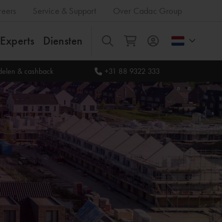
reers
Service & Support
Over Cadac Group
Experts
Diensten
Alles
rdelen & cashback
+31 88 9322 333