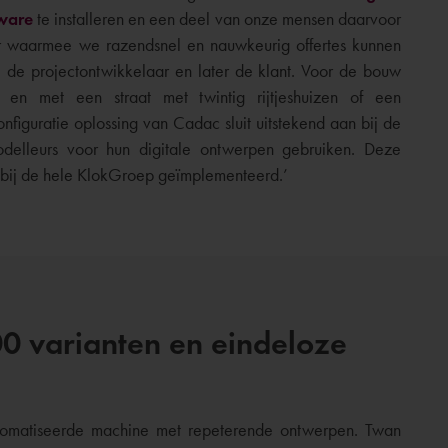
tware
te installeren en een deel van onze mensen daarvoor
or waarmee we razendsnel en nauwkeurig offertes kunnen
e de projectontwikkelaar en later de klant. Voor de bouw
t en met een straat met twintig rijtjeshuizen of een
iguratie oplossing van Cadac sluit uitstekend aan bij de
elleurs voor hun digitale ontwerpen gebruiken. Deze
 bij de hele KlokGroep geïmplementeerd.’
0 varianten en eindeloze
eautomatiseerde machine met repeterende ontwerpen. Twan