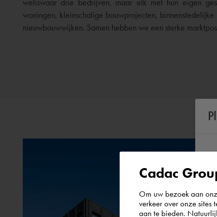
weliswaar drie bedrijven, maar elk met hun eigen ges
woningen, kleinschalige bouwprojecten, binnenstedelijke 
nieuwbouwwijken. Samen hebben we een sterke marktposi
P
Cadac Group
Om uw bezoek aan onze 
verkeer over onze sites 
aan te bieden. Natuurlij