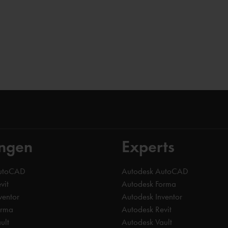
ingen
Experts
AutoCAD
Autodesk AutoCAD
vit
Autodesk Forma
ventor
Autodesk Inventor
orma
Autodesk Revit
ult
Autodesk Vault