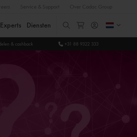
reers
Service & Support
Over Cadac Group
Experts
Diensten
Alles
rdelen & cashback
+31 88 9322 333