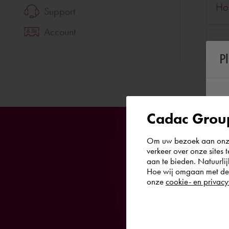
Ho
Support
Account
Waa
P
Cadac Group
Om uw bezoek aan onze 
verkeer over onze sites 
aan te bieden. Natuurlij
Hoe wij omgaan met de g
Neem dan cont
onze
cookie- en privacy