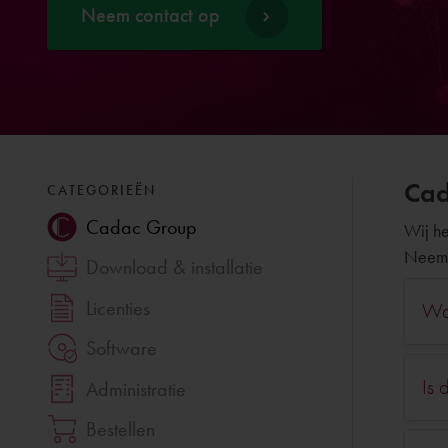
Neem contact op
Cad
CATEGORIEËN
Cadac Group
Wij he
Neem 
Download & installatie
Licenties
Wa
Software
Is 
Administratie
Bestellen