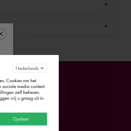
es. Cookies om het
n sociale media content
llingen zelf beheren.
gen wij u graag uit in
elpen u graag.
Opslaan