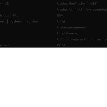
vil 3D
Cadac TheModus | MEP
Cadac Connect | Systeeminteg
Modus | MEP
BIM
ct | Systeemintegratie
CPQ
Datamanagement
Digitalisering
CDE | Common Data Environm
ement
PDM
ng
PLM
CTO
Cadac Infra | NLCS
a | NLCS
Cadac Catalog | BGT
log | BGT
Cadac Compass | Omgevings
pass | Omgevingswet
Cadac Carto | GIS-viewer
o | GIS-viewer