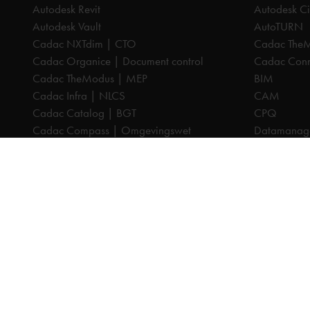
Autodesk Revit
Autodesk Ci
Autodesk Vault
AutoTURN
Cadac NXTdim | CTO
Cadac The
Cadac Organice | Document control
Cadac Conne
Cadac TheModus | MEP
BIM
Cadac Infra | NLCS
CAM
Cadac Catalog | BGT
CPQ
Cadac Compass | Omgevingswet
Datamanag
Cadac Carto | GIS-viewer
Digitaliseri
Cadac Connect | Systeemintegratie
PDM
Cadac Control | BIM-validatie
PLM
Product Design & Manufacturing (PD&M)
Cadac Infr
Collection
Cadac Cata
Architecture, Engineering & Construction
Cadac Com
(AEC) Collection
Cadac Cart
Alle prijzen zijn excl. BTW, tenzij anders aangegeven.