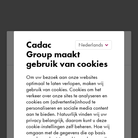
Please confirm your current
Cadac
Group maakt
region
gebruik van cookies
Om uw bezoek aan onze websites
According to us you are situated in Rest of
optimaal te laten verlopen, maken wij
gebruik van cookies. Cookies om het
the world. Please confirm in which country
verkeer over onze sites te analyseren en
you wish to shop.
cookies om (advertentie)inhoud te
personaliseren en sociale media content
aan te bieden. Natuurlijk vinden wij uw
Portugal
privacy belangrijk, daarom kunt u deze
cookie-instellingen zelf beheren. Hoe wij
omgaan met de gegevens die op basis