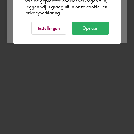
Rest of the world
van de geplaatste cookies verkregen zijn,
leggen wij u graag uit in onze
cookie- en
privacyverklaring.
Ok
Opslaan
Instellingen