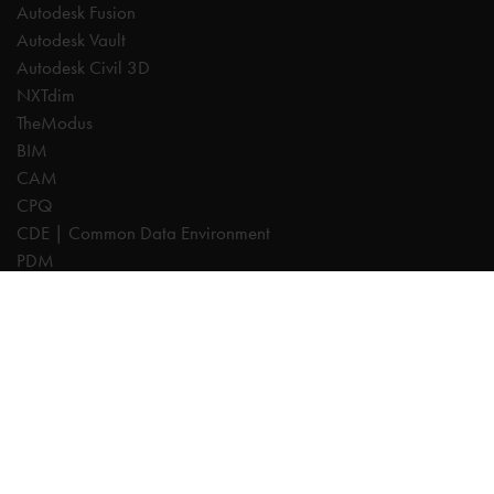
Autodesk Fusion
Autodesk Vault
Autodesk Civil 3D
NXTdim
TheModus
BIM
CAM
CPQ
CDE | Common Data Environment
PDM
Especialistas
AutoCAD
Revit
Autodesk Forma
Inventor
Fusion