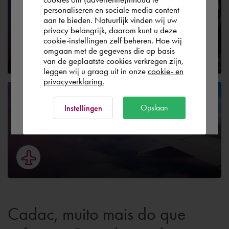
BY CADAC
personaliseren en sociale media content
aan te bieden. Natuurlijk vinden wij uw
Portugal
privacy belangrijk, daarom kunt u deze
cookie-instellingen zelf beheren. Hoe wij
omgaan met de gegevens die op basis
Rest of the world
van de geplaatste cookies verkregen zijn,
leggen wij u graag uit in onze
cookie- en
privacyverklaring.
Aviação
Ok
Opslaan
Instellingen
BY CADAC
Cadac, muito mais do que