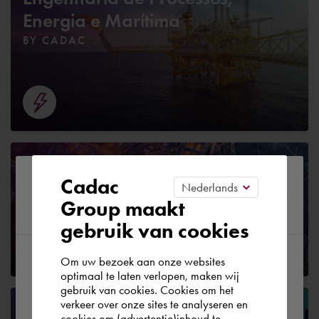
Energia e Marítima
BY CADAC
Infraestrutura
Please confirm your current
Cadac
BY CADAC
Group maakt
region
gebruik van cookies
Om uw bezoek aan onze websites
According to us you are situated in Rest of
optimaal te laten verlopen, maken wij
gebruik van cookies. Cookies om het
the world. Please confirm in which country
verkeer over onze sites te analyseren en
Governo
you wish to shop.
cookies om (advertentie)inhoud te