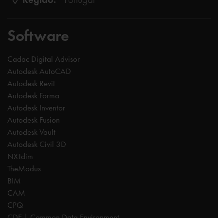
Software
Cadac Digital Advisor
Autodesk AutoCAD
Autodesk Revit
Autodesk Forma
Autodesk Inventor
Autodesk Fusion
Autodesk Vault
Autodesk Civil 3D
NXTdim
TheModus
BIM
CAM
CPQ
CDE | Common Data Environment