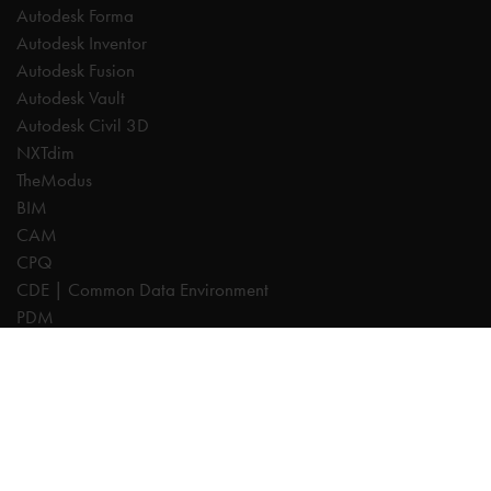
Autodesk Forma
Autodesk Inventor
Autodesk Fusion
Autodesk Vault
Autodesk Civil 3D
NXTdim
TheModus
BIM
CAM
CPQ
CDE | Common Data Environment
PDM
Especialistas
AutoCAD
Revit
Autodesk Forma