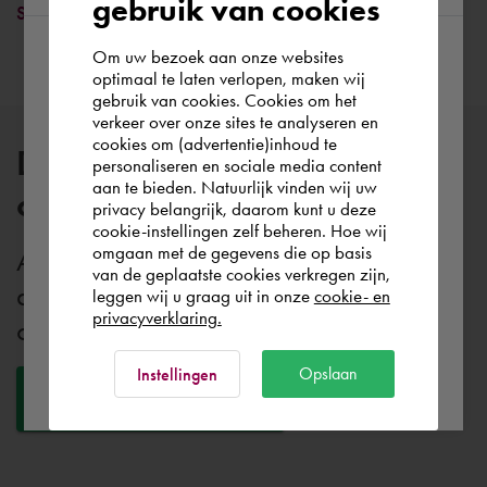
gebruik van cookies
Saiba mais
Om uw bezoek aan onze websites
According to us you are situated in Rest of
optimaal te laten verlopen, maken wij
gebruik van cookies. Cookies om het
the world. Please confirm in which country
verkeer over onze sites te analyseren en
you wish to shop.
cookies om (advertentie)inhoud te
Descubra todas as nossas
personaliseren en sociale media content
aan te bieden. Natuurlijk vinden wij uw
categorias
Portugal
privacy belangrijk, daarom kunt u deze
cookie-instellingen zelf beheren. Hoe wij
omgaan met de gegevens die op basis
A Cadac proporciona um vasto leque
Rest of the world
van de geplaatste cookies verkregen zijn,
de categorias de software. Fique a
leggen wij u graag uit in onze
cookie- en
privacyverklaring.
conhecer todos as categorias.
Ok
Opslaan
Instellingen
Todas as categorias