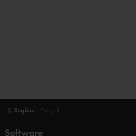
Região:
Portugal
Software