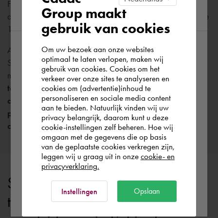
Fornecemos um leque de produtos prontos para uso que já
Group maakt
region
demostraram ser eficazes e que já são utilizados por mais de
gebruik van cookies
16 países e organizações espalhados pelo mundo inteiro.
Om uw bezoek aan onze websites
Além de fornecermos o SmartGlobe Aeronautical Charting
According to us you are situated in Rest of
optimaal te laten verlopen, maken wij
System, o melhor sistema de cartografia aeronáutica
gebruik van cookies. Cookies om het
the world. Please confirm in which country
mundialmente e o nosso produto com maior procura,
verkeer over onze sites te analyseren en
you wish to shop.
também proporcionamos um amplo leque de serviços
cookies om (advertentie)inhoud te
personaliseren en sociale media content
de suporte, incluindo formações, codificação de
aan te bieden. Natuurlijk vinden wij uw
procedimentos ARINC 424, chart migration e
Portugal
privacy belangrijk, daarom kunt u deze
consultadoria
.
cookie-instellingen zelf beheren. Hoe wij
omgaan met de gegevens die op basis
Rest of the world
van de geplaatste cookies verkregen zijn,
leggen wij u graag uit in onze
cookie- en
privacyverklaring.
Soluções personalizadas para
Ok
Opslaan
Instellingen
todas as organizações