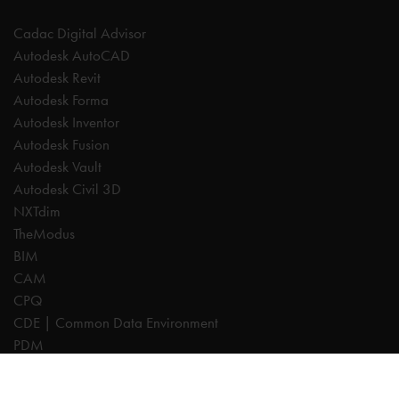
Cadac Digital Advisor
Autodesk AutoCAD
Autodesk Revit
Autodesk Forma
Autodesk Inventor
Autodesk Fusion
Autodesk Vault
Autodesk Civil 3D
NXTdim
TheModus
BIM
CAM
CPQ
CDE | Common Data Environment
PDM
Especialistas