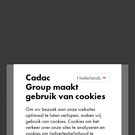
Please confirm your current
Cadac
Group maakt
region
gebruik van cookies
Om uw bezoek aan onze websites
According to us you are situated in Rest of
optimaal te laten verlopen, maken wij
gebruik van cookies. Cookies om het
the world. Please confirm in which country
verkeer over onze sites te analyseren en
you wish to shop.
cookies om (advertentie)inhoud te