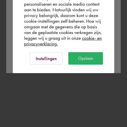
personaliseren en sociale media content
aan te bieden. Natuurlijk vinden wij uw
Deutschland
privacy belangrijk, daarom kunt u deze
cookie-instellingen zelf beheren. Hoe wij
omgaan met de gegevens die op basis
Rest of the world
van de geplaatste cookies verkregen zijn,
leggen wij u graag uit in onze
cookie- en
privacyverklaring.
Ok
Opslaan
Instellingen