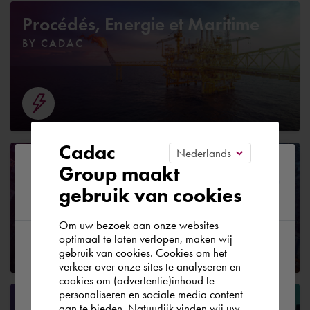
Procédés, Energie et Maritime
BY CADAC
Cadac
Infrastructures
Please confirm your current
Group maakt
BY CADAC
gebruik van cookies
region
Om uw bezoek aan onze websites
optimaal te laten verlopen, maken wij
gebruik van cookies. Cookies om het
According to us you are situated in Rest of
verkeer over onze sites te analyseren en
the world. Please confirm in which country
cookies om (advertentie)inhoud te
personaliseren en sociale media content
you wish to shop.
Pouvoirs publics
aan te bieden. Natuurlijk vinden wij uw