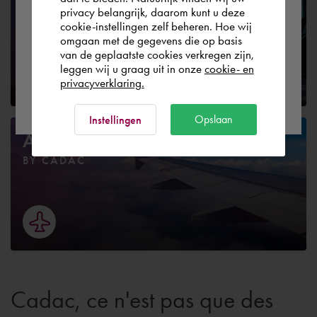
privacy belangrijk, daarom kunt u deze
BY CADAC
cookie-instellingen zelf beheren. Hoe wij
België
Rest of the world
omgaan met de gegevens die op basis
van de geplaatste cookies verkregen zijn,
leggen wij u graag uit in onze
cookie- en
privacyverklaring.
Ok
Opslaan
Instellingen
Aviation
BY CADAC
Cadac, ce n'est pas que des