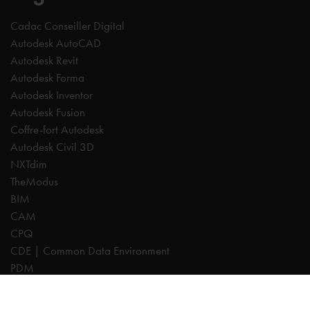
Cadac Conseiller Digital
Autodesk AutoCAD
Autodesk Revit
Autodesk Forma
Autodesk Inventor
Autodesk Fusion
Coffre-fort Autodesk
Autodesk Civil 3D
NXTdim
TheModus
BIM
CAM
CPQ
CDE | Common Data Environment
PDM
Experts