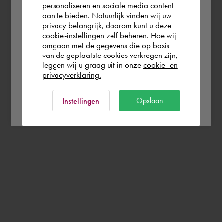
personaliseren en sociale media content
aan te bieden. Natuurlijk vinden wij uw
Nederland
privacy belangrijk, daarom kunt u deze
cookie-instellingen zelf beheren. Hoe wij
omgaan met de gegevens die op basis
Rest of the world
van de geplaatste cookies verkregen zijn,
leggen wij u graag uit in onze
cookie- en
privacyverklaring.
Ok
Opslaan
Instellingen