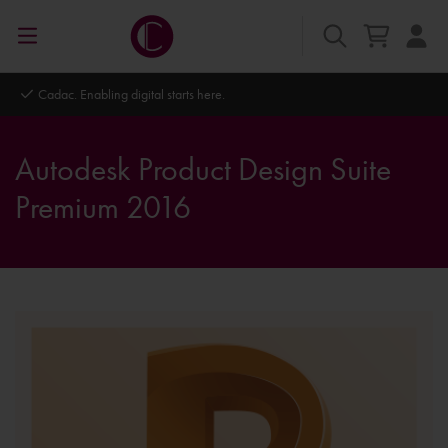
bling digital starts here.
Autodesk Platin
Autodesk Product Design Suite
Premium 2016