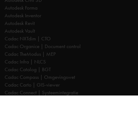
Autodesk Civil 3D
Autodesk Forma
Autodesk Inventor
Autodesk Revit
Autodesk Vault
Cadac NXTdim | CTO
Cadac Organice | Document control
Cadac TheModus | MEP
Cadac Infra | NLCS
Cadac Catalog | BGT
Cadac Compass | Omgevingswet
Cadac Carto | GIS-viewer
Cadac Connect | Systeemintegratie
Cadac Control | BIM-validatie
Product Design & Manufacturing (PD&M) Collection
Architecture, Engineering & Construction (AEC) Collection
Trainingen