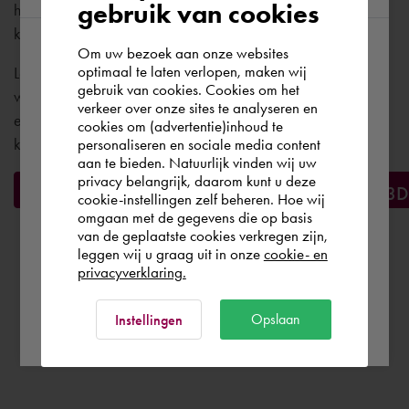
gebruik van cookies
hoger en een Direct3D-capabele workstation grafische
kaart.
Om uw bezoek aan onze websites
According to us you are situated in Rest of
optimaal te laten verlopen, maken wij
Let op : 64-bit besturingssystemen worden aanbevolen als u
gebruik van cookies. Cookies om het
the world. Please confirm in which country
werkt met grote datasets , Point Wolken en 3D Modelleren
verkeer over onze sites te analyseren en
you wish to shop.
en nodig als u gebruik maakt van de Model Documentatie
cookies om (advertentie)inhoud te
kenmerk van AutoCAD MAP 3D.
personaliseren en sociale media content
aan te bieden. Natuurlijk vinden wij uw
Nederland
privacy belangrijk, daarom kunt u deze
Koop hier het vervangproduct: AutoCAD Map 3D
cookie-instellingen zelf beheren. Hoe wij
omgaan met de gegevens die op basis
Rest of the world
van de geplaatste cookies verkregen zijn,
leggen wij u graag uit in onze
cookie- en
privacyverklaring.
Ok
Opslaan
Instellingen