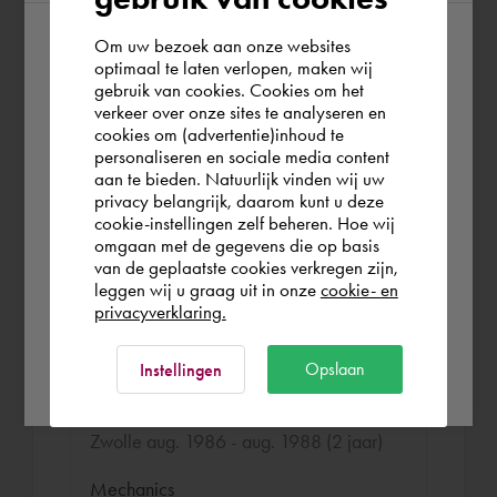
Maken van lay outs en
Om uw bezoek aan onze websites
overzichtstekeningen van het leidingwerk
According to us you are situated in Rest of
optimaal te laten verlopen, maken wij
van kleine melkfabrieken tot 100.000
gebruik van cookies. Cookies om het
the world. Please confirm in which country
liter en de instrumenten P&ID.
verkeer over onze sites te analyseren en
you wish to shop.
cookies om (advertentie)inhoud te
personaliseren en sociale media content
aan te bieden. Natuurlijk vinden wij uw
Nederland
privacy belangrijk, daarom kunt u deze
MTS-WTB
cookie-instellingen zelf beheren. Hoe wij
omgaan met de gegevens die op basis
Zwolle aug. 1989 - aug. 1992 (3 jaar)
Rest of the world
van de geplaatste cookies verkregen zijn,
leggen wij u graag uit in onze
cookie- en
Mechanics
privacyverklaring.
Ok
Opslaan
Instellingen
HTS-WTB
Zwolle aug. 1986 - aug. 1988 (2 jaar)
Mechanics