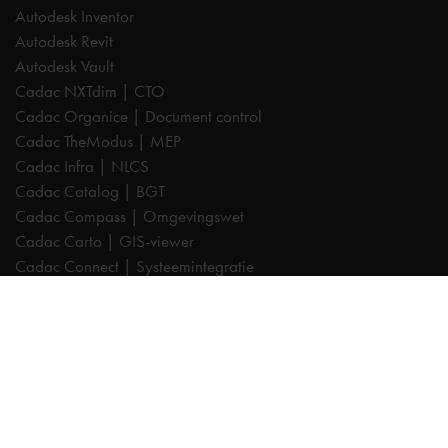
Autodesk Inventor
Autodesk Revit
Autodesk Vault
Cadac NXTdim | CTO
Cadac Organice | Document control
Cadac TheModus | MEP
Cadac Infra | NLCS
Cadac Catalog | BGT
Cadac Compass | Omgevingswet
Cadac Carto | GIS-viewer
Cadac Connect | Systeemintegratie
Cadac Control | BIM-validatie
Product Design & Manufacturing (PD&M) Collection
Architecture, Engineering & Construction (AEC) Collection
Trainingen
Autodesk AutoCAD