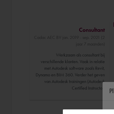
Consultant
Cadac AEC BV jan. 2019 - sep. 2021 (2
jaar 7 maanden)
Werkzaam als consultant bij
verschillende klanten. Vaak in relatie
met Autodesk software zoals Revit,
Dynamo en BIM 360. Verder het geven
van Autodesk trainingen (Autodesk
Certified Instructor)
P