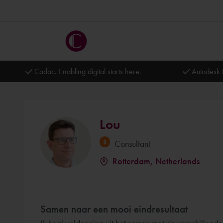
Cadac. Enabling digital starts here.
Autodesk 
Lou
Consultant
Rotterdam, Netherlands
Samen naar een mooi eindresultaat