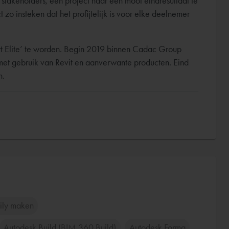
 stakeholders, een project naar een mooi eindresultaat te
t zo insteken dat het profijtelijk is voor elke deelnemer
t Elite’ te worden. Begin 2019 binnen Cadac Group
 met gebruik van Revit en aanverwante producten. Eind
n.
ily maken
Autodesk Build (BIM 360 Build)
Autodesk Forma