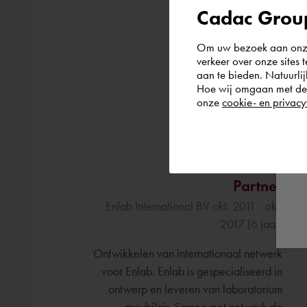
Cadac Group
Om uw bezoek aan onze 
verkeer over onze sites 
aan te bieden. Natuurlij
Hoe wij omgaan met de g
onze
cookie- en privacy
Partner
Enlab International BV okt. 2011 - okt.
2017 (6 jaar)
Ontwikkelen van internationaal netwerk
voor Enlab. Enlab is gespecialiseerd in
ontwerp en leveren van laboratorium
meubilair. Samen met netwerk de