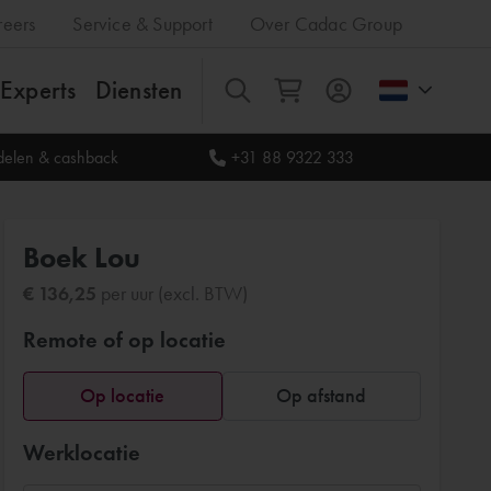
reers
Service & Support
Over Cadac Group
Experts
Diensten
Alles
rdelen & cashback
+31 88 9322 333
Boek Lou
€ 136,25
per uur (excl. BTW)
Remote of op locatie
Op locatie
Op afstand
Werklocatie