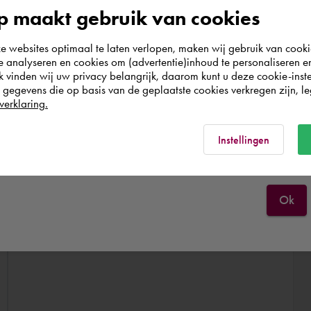
According to us you are situated in Rest of the
 maakt gebruik van cookies
Zelfstandige okt. 2017 - okt. 2018 (1
world. Please confirm in which country you
jaar)
websites optimaal te laten verlopen, maken wij gebruik van cooki
wish to shop.
te analyseren en cookies om (advertentie)inhoud te personaliseren e
Uitvoeren van werkzaamheden bij
k vinden wij uw privacy belangrijk, daarom kunt u deze cookie-inste
verschillende bedrijven. Veel advies
egevens die op basis van de geplaatste cookies verkregen zijn, leg
Nederland
werkzaamheden rond laboratoria,
verklaring.
Autodesk Revit en Dynamo gerelateerd.
Rest of the world
Instellingen
Ok