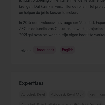
Ik haal voldoening uit het samen met de verschillende
brengen. Dat kan ik in verschillende rollen. Het projec
en helpen de juiste keuzes te maken.
In 2015 door Autodesk gevraagd om ‘Autodesk Exper
AEC in de functie van Consultant gewerkt, projecten
2021gekozen om weer in mijn eigen bedrijf te werke
Nederlands
English
Talen :
Expertises
Autodesk Revit
Autodesk Revit MEP
Revit Fam
Autodesk BIM Collaborate Pro (BIM 360 Design)