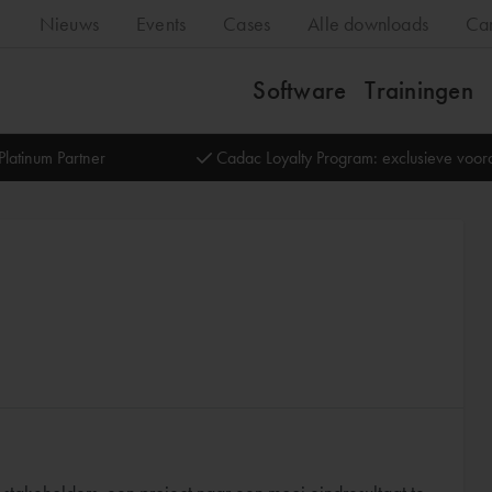
Nieuws
Events
Cases
Alle downloads
Ca
Software
Trainingen
Platinum Partner
Cadac Loyalty Program: exclusieve voo