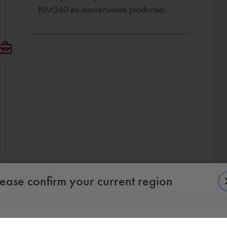
BIM360 en aanverwante producten.
lease confirm your current region
Zelfstandige