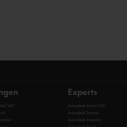
ingen
Experts
AutoCAD
Autodesk AutoCAD
vit
Autodesk Forma
ventor
Autodesk Inventor
orma
Autodesk Revit