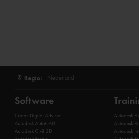
Regio:
Nederland
Software
Train
Cadac Digital Advisor
Autodesk 
Autodesk AutoCAD
Autodesk Re
Autodesk Civil 3D
Autodesk In
Autodesk Forma
Autodesk F