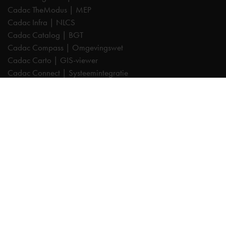
Cadac TheModus | MEP
Cadac Infra | NLCS
Cadac Catalog | BGT
Cadac Compass | Omgevingswet
Cadac Carto | GIS-viewer
Cadac Connect | Systeemintegratie
Cadac Control | BIM-validatie
Product Design & Manufacturing (PD&M) Collection
Architecture, Engineering & Construction (AEC) Collection
Trainingen
Autodesk AutoCAD
Autodesk Revit
Autodesk Inventor
Autodesk Forma
Autodesk Vault
Autodesk Civil 3D