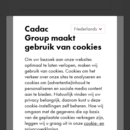
Technical Sales Specialist
Please confirm your current
Cadac
Autodesk Media &
Group maakt
region
Entertainment
gebruik van cookies
Tech Data - Datech Solutions - Pollux -
Om uw bezoek aan onze websites
TOPCAD mrt. 1995 - okt. 2022 (27 jaar
According to us you are situated in Rest of
optimaal te laten verlopen, maken wij
7 maanden)
gebruik van cookies. Cookies om het
the world. Please confirm in which country
verkeer over onze sites te analyseren en
you wish to shop.
Technical Sales specialist voor de
cookies om (advertentie)inhoud te
Autodesk Media & Entertainment
personaliseren en sociale media content
aan te bieden. Natuurlijk vinden wij uw
producten zoals 3ds Max en Maya. Ik
Nederland
privacy belangrijk, daarom kunt u deze
verzorgde voor ons wereldwijd reseller
cookie-instellingen zelf beheren. Hoe wij
netwerk presentaties en opleidingen
omgaan met de gegevens die op basis
Rest of the world
van de geplaatste cookies verkregen zijn,
rondom het thema ontwerp visualisatie,
leggen wij u graag uit in onze
cookie- en
animatie en virtual reality.
privacyverklaring.