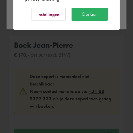
Ok
Opslaan
Instellingen
Boek Jean-Pierre
€ 170,-
per uur (excl. BTW)
Deze expert is momenteel niet
beschikbaar.
Neem contact met ons op via
+31 88
9322 333
als je deze expert toch graag
wilt boeken.