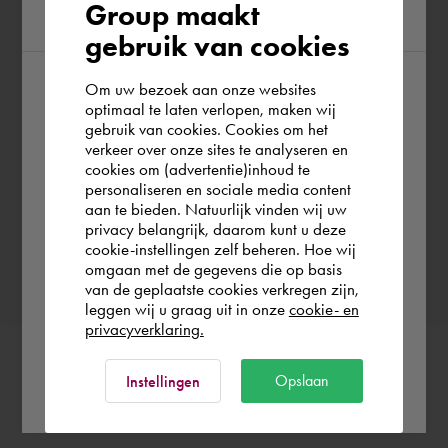
Group maakt
region
gebruik van cookies
Wanneer wil je Bart boeken?
Om uw bezoek aan onze websites
According to us you are situated in Rest of
optimaal te laten verlopen, maken wij
gebruik van cookies. Cookies om het
the world. Please confirm in which country
Kies een datum
verkeer over onze sites te analyseren en
you wish to shop.
cookies om (advertentie)inhoud te
personaliseren en sociale media content
aan te bieden. Natuurlijk vinden wij uw
Nederland
privacy belangrijk, daarom kunt u deze
Bevestig boeking
cookie-instellingen zelf beheren. Hoe wij
omgaan met de gegevens die op basis
Rest of the world
van de geplaatste cookies verkregen zijn,
leggen wij u graag uit in onze
cookie- en
privacyverklaring.
Ok
Opslaan
Instellingen