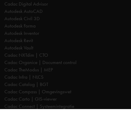
Cadac Digital Advisor
Autodesk AutoCAD
Autodesk Civil 3D
Autodesk Forma
Autodesk Inventor
Autodesk Revit
Autodesk Vault
Cadac NXTdim | CTO
Cadac Organice | Document control
Cadac TheModus | MEP
Cadac Infra | NLCS
Cadac Catalog | BGT
Cadac Compass | Omgevingswet
Cadac Carto | GIS-viewer
Cadac Connect | Systeemintegratie
Cadac Control | BIM-validatie
Product Design & Manufacturing (PD&M) Collection
Architecture, Engineering & Construction (AEC) Collection