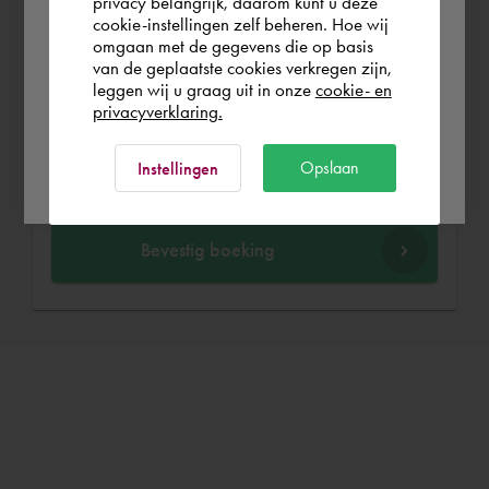
privacy belangrijk, daarom kunt u deze
cookie-instellingen zelf beheren. Hoe wij
omgaan met de gegevens die op basis
Rest of the world
van de geplaatste cookies verkregen zijn,
Wanneer wil je Ariën boeken?
leggen wij u graag uit in onze
cookie- en
privacyverklaring.
Kies een datum
Ok
Opslaan
Instellingen
Bevestig boeking