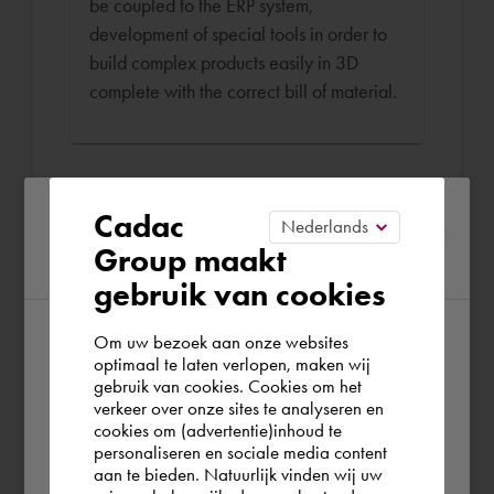
be coupled to the ERP system,
development of special tools in order to
build complex products easily in 3D
complete with the correct bill of material.
Please confirm your current
Cadac
Group maakt
region
Boek Ariën
gebruik van cookies
€ 170,-
per uur (excl. BTW)
Om uw bezoek aan onze websites
According to us you are situated in Rest of
Remote of op locatie
optimaal te laten verlopen, maken wij
gebruik van cookies. Cookies om het
the world. Please confirm in which country
verkeer over onze sites te analyseren en
Op locatie
Op afstand
you wish to shop.
cookies om (advertentie)inhoud te
personaliseren en sociale media content
Werklocatie
aan te bieden. Natuurlijk vinden wij uw
Nederland