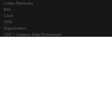
Cadac TheModus
BIM
CAM
CPQ
Digitalisation
CDE | Common Data Environment
PDM
PLM
Systeemintegratie
Experts
AutoCAD
Autodesk Forma
Fusion
Inventor
Revit
Vault