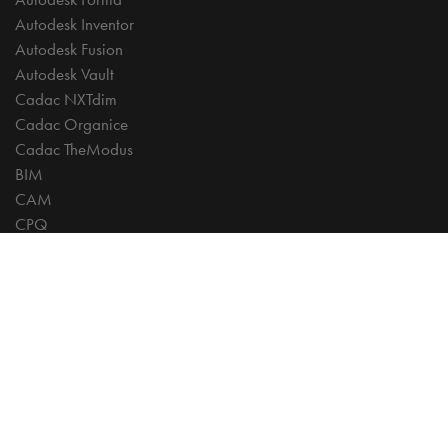
Autodesk Inventor
Autodesk Fusion
Autodesk Vault
Cadac NXTdim
Cadac Organice
Cadac TheModus
BIM
CAM
CPQ
Digitalisation
CDE | Common Data Environment
PDM
PLM
Systeemintegratie
Experts
AutoCAD