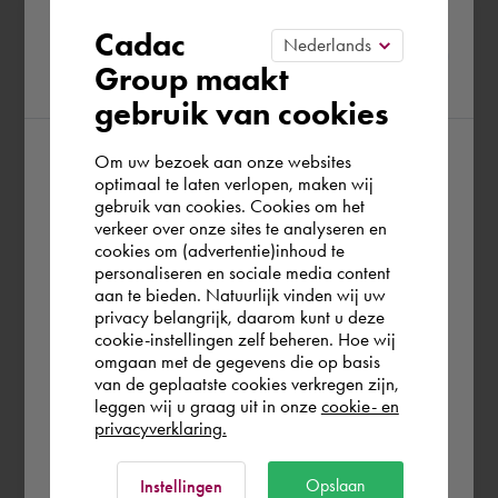
Please confirm your current
Cadac
Group maakt
region
gebruik van cookies
Om uw bezoek aan onze websites
According to us you are situated in Rest of
optimaal te laten verlopen, maken wij
gebruik van cookies. Cookies om het
the world. Please confirm in which country
verkeer over onze sites te analyseren en
you wish to shop.
cookies om (advertentie)inhoud te
personaliseren en sociale media content
aan te bieden. Natuurlijk vinden wij uw
Nederland
privacy belangrijk, daarom kunt u deze
cookie-instellingen zelf beheren. Hoe wij
omgaan met de gegevens die op basis
Rest of the world
van de geplaatste cookies verkregen zijn,
leggen wij u graag uit in onze
cookie- en
privacyverklaring.
Ok
Opslaan
Instellingen