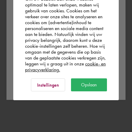
According to us you are situated in Rest of
optimaal te laten verlopen, maken wij
gebruik van cookies. Cookies om het
the world. Please confirm in which country
verkeer over onze sites te analyseren en
you wish to shop.
cookies om (advertentie)inhoud te
personaliseren en sociale media content
aan te bieden. Natuurlijk vinden wij uw
Nederland
privacy belangrijk, daarom kunt u deze
cookie-instellingen zelf beheren. Hoe wij
omgaan met de gegevens die op basis
Rest of the world
van de geplaatste cookies verkregen zijn,
leggen wij u graag uit in onze
cookie- en
privacyverklaring.
Ok
Opslaan
Instellingen