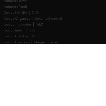
Autodesk Revit
Autodesk Vault
Cadac NXTdim | CTO
Cadac Organice | Document control
Cadac TheModus | MEP
Cadac Infra | NLCS
Cadac Catalog | BGT
Cadac Compass | Omgevingswet
Cadac Carto | GIS-viewer
Cadac Connect | Systeemintegratie
Cadac Control | BIM-validatie
Product Design & Manufacturing (PD&M) Collection
Architecture, Engineering & Construction (AEC) Collection
Trainingen
Autodesk AutoCAD
Autodesk Revit