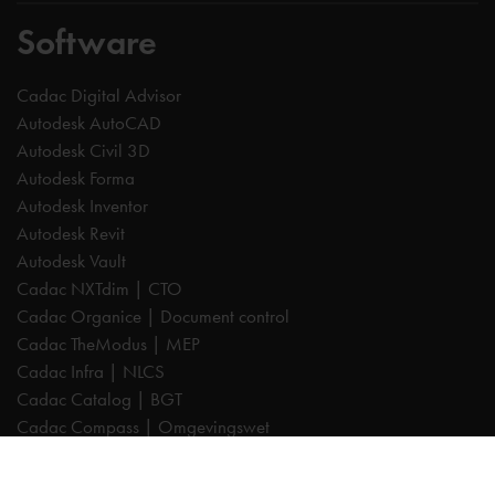
Software
Cadac Digital Advisor
Autodesk AutoCAD
Autodesk Civil 3D
Autodesk Forma
Autodesk Inventor
Autodesk Revit
Autodesk Vault
Cadac NXTdim | CTO
Cadac Organice | Document control
Cadac TheModus | MEP
Cadac Infra | NLCS
Cadac Catalog | BGT
Cadac Compass | Omgevingswet
Cadac Carto | GIS-viewer
Cadac Connect | Systeemintegratie