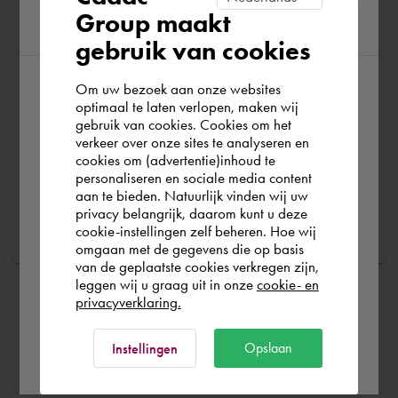
met uw software starten, wij zorgen ervoor dat u het
Group maakt
region
meeste uit uw software kunt halen.
gebruik van cookies
Loopt u tegen technische softwareproblemen aan? Dan
Om uw bezoek aan onze websites
According to us you are situated in Rest of
kunt u gebruik maken van Cadac Support. Door de
optimaal te laten verlopen, maken wij
juiste informatie in te dienen kunnen wij u zo snel
gebruik van cookies. Cookies om het
the world. Please confirm in which country
verkeer over onze sites te analyseren en
you wish to shop.
cookies om (advertentie)inhoud te
personaliseren en sociale media content
aan te bieden. Natuurlijk vinden wij uw
Stel een vraag
Nederland
privacy belangrijk, daarom kunt u deze
cookie-instellingen zelf beheren. Hoe wij
omgaan met de gegevens die op basis
Rest of the world
van de geplaatste cookies verkregen zijn,
leggen wij u graag uit in onze
cookie- en
privacyverklaring.
Ok
Opslaan
Instellingen