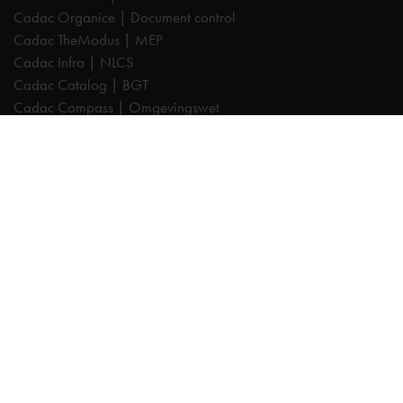
Cadac Organice | Document control
Cadac TheModus | MEP
Cadac Infra | NLCS
Cadac Catalog | BGT
Cadac Compass | Omgevingswet
Cadac Carto | GIS-viewer
Cadac Connect | Systeemintegratie
Cadac Control | BIM-validatie
Product Design & Manufacturing (PD&M) Collection
Architecture, Engineering & Construction (AEC) Collection
Trainingen
Autodesk AutoCAD
Autodesk Revit
Autodesk Inventor
Autodesk Forma
Autodesk Vault