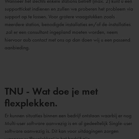
Wanneer het slechts enkele stations betreft (max. 2) kunt u een
supportticket indienen en zullen we proberen het probleem via
support op te lossen. Voor grotere vraagstukken zoals
meerdere station, benodigde installaties en/of de-installaties
zal er een consultant ingepland moeten worden, neem
hiervoor aub contact met ons op dan doen wij u een passend
aanbieding.
TNU - Wat doe je met
flexplekken.
Er kunnen situaties binnen een bedrijf ontstaan waarbij er nog
Multi-user software aanwezig is en al gedeeltelijk Single-user
software aanwezig is. Dit kan voor uitdagingen zorgen
wanneer er 'flexplekken' in het bedrijf zijn.