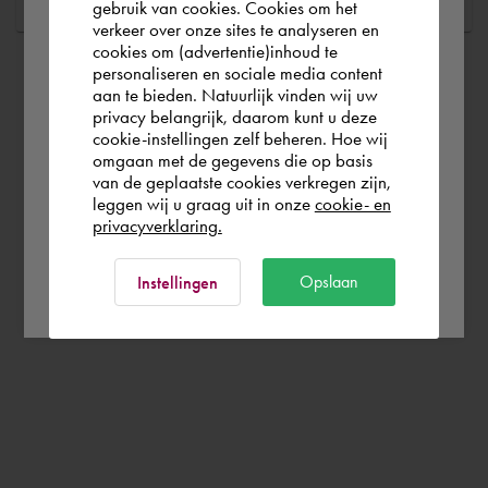
gebruik van cookies. Cookies om het
the world. Please confirm in which country
verkeer over onze sites te analyseren en
you wish to shop.
cookies om (advertentie)inhoud te
personaliseren en sociale media content
aan te bieden. Natuurlijk vinden wij uw
Nederland
privacy belangrijk, daarom kunt u deze
cookie-instellingen zelf beheren. Hoe wij
omgaan met de gegevens die op basis
Rest of the world
van de geplaatste cookies verkregen zijn,
leggen wij u graag uit in onze
cookie- en
privacyverklaring.
Ok
Opslaan
Instellingen