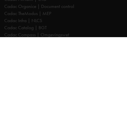
Cadac Organice | Document control
Cadac TheModus | MEP
Cadac Infra | NLCS
Cadac Catalog | BGT
Cadac Compass | Omgevingswet
Cadac Carto | GIS-viewer
Cadac Connect | Systeemintegratie
Cadac Control | BIM-validatie
Product Design & Manufacturing (PD&M) Collection
Architecture, Engineering & Construction (AEC) Collection
Trainingen
Autodesk AutoCAD
Autodesk Revit
Autodesk Inventor
Autodesk Forma
Autodesk Vault