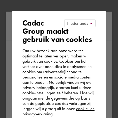
Please confirm your current
Cadac
Group maakt
region
gebruik van cookies
Om uw bezoek aan onze websites
According to us you are situated in Rest of
optimaal te laten verlopen, maken wij
gebruik van cookies. Cookies om het
the world. Please confirm in which country
verkeer over onze sites te analyseren en
you wish to shop.
cookies om (advertentie)inhoud te
personaliseren en sociale media content
aan te bieden. Natuurlijk vinden wij uw
Nederland
privacy belangrijk, daarom kunt u deze
cookie-instellingen zelf beheren. Hoe wij
omgaan met de gegevens die op basis
Rest of the world
van de geplaatste cookies verkregen zijn,
leggen wij u graag uit in onze
cookie- en
privacyverklaring.