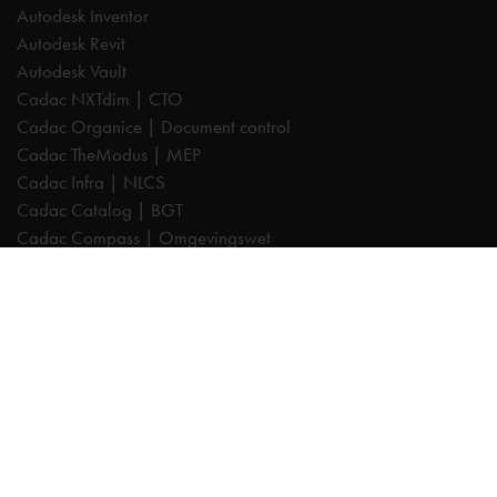
Autodesk Inventor
Autodesk Revit
Autodesk Vault
Cadac NXTdim | CTO
Cadac Organice | Document control
Cadac TheModus | MEP
Cadac Infra | NLCS
Cadac Catalog | BGT
Cadac Compass | Omgevingswet
Cadac Carto | GIS-viewer
Cadac Connect | Systeemintegratie
Cadac Control | BIM-validatie
Product Design & Manufacturing (PD&M) Collection
Architecture, Engineering & Construction (AEC) Collection
Trainingen
Autodesk AutoCAD