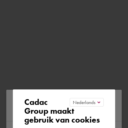
Please confirm your current
Cadac
Group maakt
region
gebruik van cookies