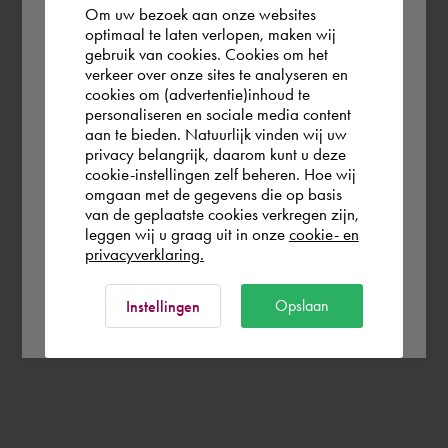
Om uw bezoek aan onze websites
According to us you are situated in Rest of
optimaal te laten verlopen, maken wij
gebruik van cookies. Cookies om het
the world. Please confirm in which country
verkeer over onze sites te analyseren en
you wish to shop.
cookies om (advertentie)inhoud te
personaliseren en sociale media content
aan te bieden. Natuurlijk vinden wij uw
Nederland
privacy belangrijk, daarom kunt u deze
cookie-instellingen zelf beheren. Hoe wij
omgaan met de gegevens die op basis
Rest of the world
van de geplaatste cookies verkregen zijn,
leggen wij u graag uit in onze
cookie- en
privacyverklaring.
Ok
Opslaan
Instellingen