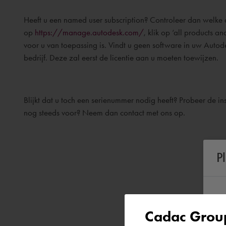
Heeft u een named user subscription? Controleer dan welke 
op
https://manage.autodesk.com/
, klik op ‘all products an
voor u van toepassing is. Vindt u geen software in uw Auto
bedrijf. Deze zal eerst de licentie aan u moeten toewijzen.
Blijkt dat u toch een serienummer nodig heeft? Probeer de ins
nog steeds voor? Neem dan contact met ons op.
P
Cadac Group