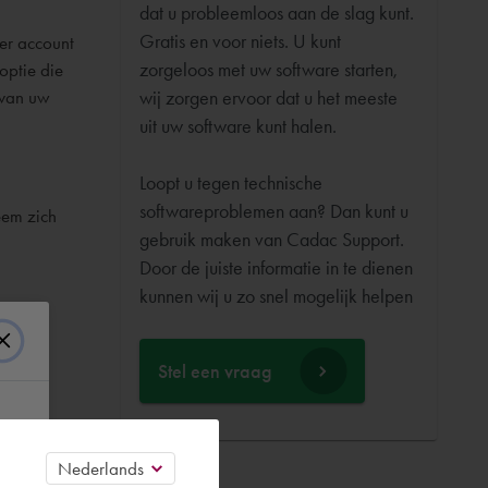
dat u probleemloos aan de slag kunt.
Gratis en voor niets. U kunt
er account
zorgeloos met uw software starten,
 optie die
 van uw
wij zorgen ervoor dat u het meeste
uit uw software kunt halen.
Loopt u tegen technische
softwareproblemen aan? Dan kunt u
eem zich
gebruik maken van Cadac Support.
Door de juiste informatie in te dienen
Stel een vraag