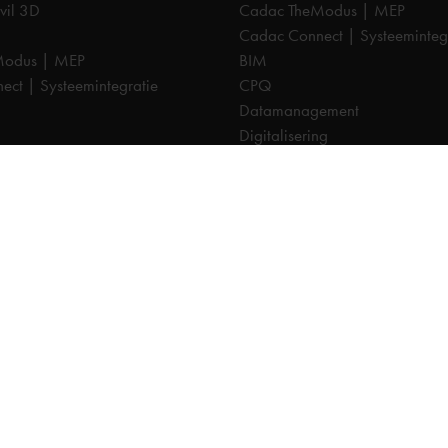
vil 3D
Cadac TheModus | MEP
Cadac Connect | Systeeminteg
Modus | MEP
BIM
ct | Systeemintegratie
CPQ
Datamanagement
Digitalisering
CDE | Common Data Environm
ement
PDM
ng
PLM
CTO
Cadac Infra | NLCS
a | NLCS
Cadac Catalog | BGT
log | BGT
Cadac Compass | Omgevings
pass | Omgevingswet
Cadac Carto | GIS-viewer
o | GIS-viewer