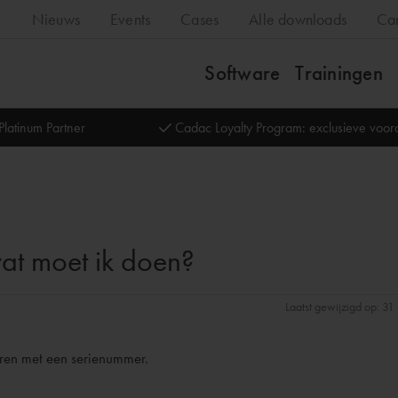
Nieuws
Events
Cases
Alle downloads
Ca
Software
Trainingen
Platinum Partner
Cadac Loyalty Program: exclusieve voo
wat moet ik doen?
Laatst gewijzigd op: 3
eren met een serienummer.