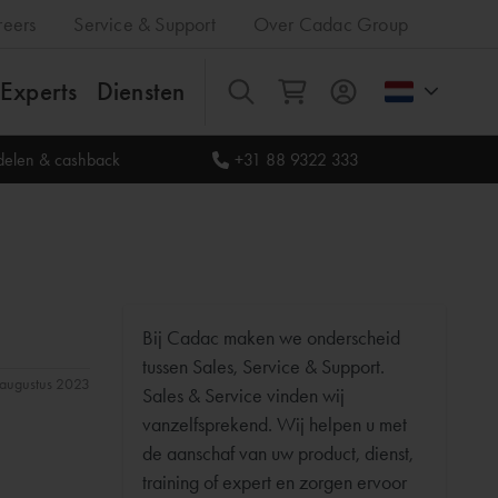
reers
Service & Support
Over Cadac Group
Experts
Diensten
Alles
rdelen & cashback
+31 88 9322 333
Bij Cadac maken we onderscheid
tussen Sales, Service & Support.
1 augustus 2023
Sales & Service vinden wij
vanzelfsprekend. Wij helpen u met
de aanschaf van uw product, dienst,
training of expert en zorgen ervoor