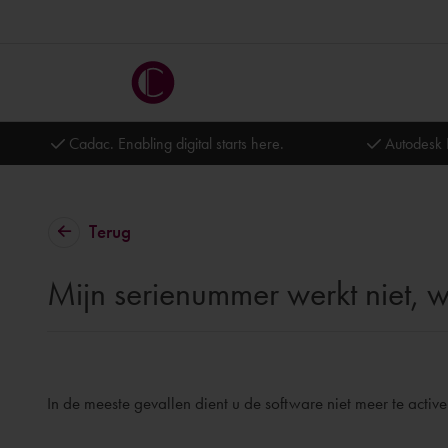
Cadac. Enabling digital starts here.
Autodesk 
Terug
Mijn serienummer werkt niet, 
In de meeste gevallen dient u de software niet meer te activ