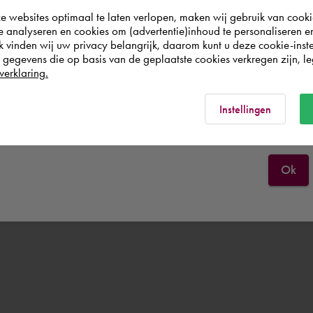
websites optimaal te laten verlopen, maken wij gebruik van cooki
wish to shop.
te analyseren en cookies om (advertentie)inhoud te personaliseren e
k vinden wij uw privacy belangrijk, daarom kunt u deze cookie-inste
egevens die op basis van de geplaatste cookies verkregen zijn, leg
Nederland
verklaring.
Rest of the world
Instellingen
Ok