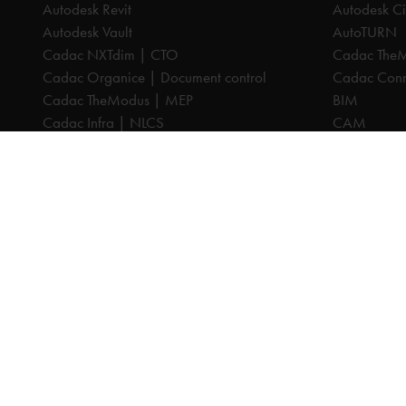
Autodesk Revit
Autodesk Ci
Autodesk Vault
AutoTURN
Cadac NXTdim | CTO
Cadac The
Cadac Organice | Document control
Cadac Conne
Cadac TheModus | MEP
BIM
Cadac Infra | NLCS
CAM
Cadac Catalog | BGT
CPQ
Cadac Compass | Omgevingswet
Datamanag
Cadac Carto | GIS-viewer
Digitaliseri
Cadac Connect | Systeemintegratie
PDM
Cadac Control | BIM-validatie
PLM
Product Design & Manufacturing (PD&M)
Cadac Infr
Collection
Cadac Cata
Architecture, Engineering & Construction
Cadac Com
(AEC) Collection
Cadac Cart
Alle prijzen zijn excl. BTW, tenzij anders aangegeven.