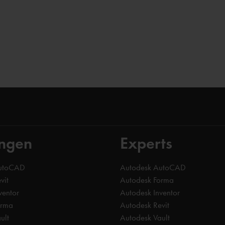
ingen
Experts
AutoCAD
Autodesk AutoCAD
vit
Autodesk Forma
ventor
Autodesk Inventor
orma
Autodesk Revit
ult
Autodesk Vault