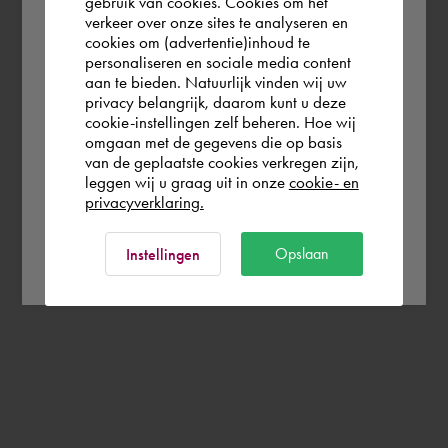
gebruik van cookies. Cookies om het
the world. Please confirm in which country
verkeer over onze sites te analyseren en
you wish to shop.
cookies om (advertentie)inhoud te
personaliseren en sociale media content
aan te bieden. Natuurlijk vinden wij uw
Nederland
privacy belangrijk, daarom kunt u deze
cookie-instellingen zelf beheren. Hoe wij
omgaan met de gegevens die op basis
Rest of the world
van de geplaatste cookies verkregen zijn,
leggen wij u graag uit in onze
cookie- en
privacyverklaring.
Ok
Opslaan
Instellingen