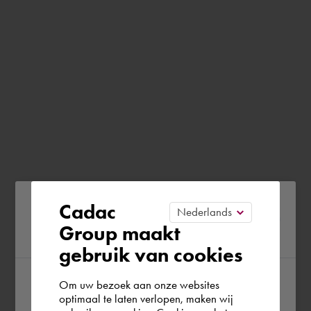
Please confirm your current
Cadac
Group maakt
region
gebruik van cookies
Om uw bezoek aan onze websites
According to us you are situated in Rest of
optimaal te laten verlopen, maken wij