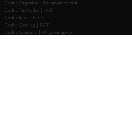
Cadac Organice | Document control
Cadac TheModus | MEP
Cadac Infra | NLCS
Cadac Catalog | BGT
Cadac Compass | Omgevingswet
Cadac Carto | GIS-viewer
Cadac Connect | Systeemintegratie
Cadac Control | BIM-validatie
Product Design & Manufacturing (PD&M) Collection
Architecture, Engineering & Construction (AEC) Collection
Trainingen
Autodesk AutoCAD
Autodesk Revit
Autodesk Inventor
Autodesk Forma
Autodesk Vault