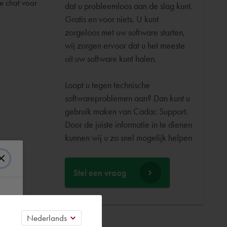
e chat voor
dat u probleemloos aan de slag kunt.
Gratis en voor niets. U kunt
zorgeloos met uw software starten,
wij zorgen ervoor dat u het meeste
uit uw software kunt halen.
Loopt u tegen technische
softwareproblemen aan? Dan kunt u
gebruik maken van Cadac Support.
Door de juiste informatie in te dienen
Stel een vraag