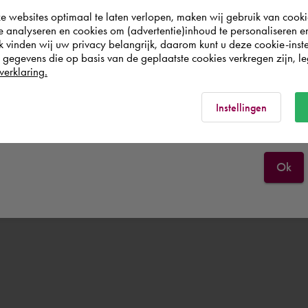
websites optimaal te laten verlopen, maken wij gebruik van cooki
wish to shop.
te analyseren en cookies om (advertentie)inhoud te personaliseren e
k vinden wij uw privacy belangrijk, daarom kunt u deze cookie-inste
egevens die op basis van de geplaatste cookies verkregen zijn, leg
Nederland
verklaring.
Rest of the world
Instellingen
Ok