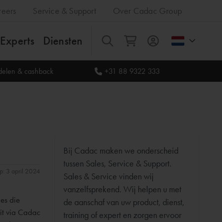
reers
Service & Support
Over Cadac Group
Experts
Diensten
Alles
rdelen & cashback
+31 88 9322 333
Bij Cadac maken we onderscheid
tussen Sales, Service & Support.
op: 3 april 2024
Sales & Service vinden wij
vanzelfsprekend. Wij helpen u met
es die
de aanschaf van uw product, dienst,
uit via Cadac
training of expert en zorgen ervoor