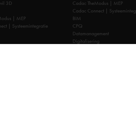
vil 3D
Cadac TheModus | MEP
Cadac Connect | Systeeminteg
Modus | MEP
BIM
ct | Systeemintegratie
CPQ
Datamanagement
Digitalisering
CDE | Common Data Environm
ement
PDM
ng
PLM
CTO
Cadac Infra | NLCS
a | NLCS
Cadac Catalog | BGT
log | BGT
Cadac Compass | Omgevings
pass | Omgevingswet
Cadac Carto | GIS-viewer
o | GIS-viewer