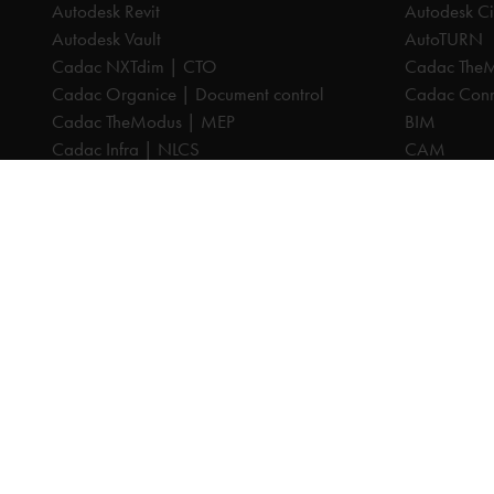
Autodesk Revit
Autodesk Ci
Autodesk Vault
AutoTURN
Cadac NXTdim | CTO
Cadac The
Cadac Organice | Document control
Cadac Conne
Cadac TheModus | MEP
BIM
Cadac Infra | NLCS
CAM
Cadac Catalog | BGT
CPQ
Cadac Compass | Omgevingswet
Datamanag
Cadac Carto | GIS-viewer
Digitaliseri
Cadac Connect | Systeemintegratie
PDM
Cadac Control | BIM-validatie
PLM
Product Design & Manufacturing (PD&M)
Cadac Infr
Collection
Cadac Cata
Architecture, Engineering & Construction
Cadac Com
(AEC) Collection
Cadac Cart
Alle prijzen zijn excl. BTW, tenzij anders aangegeven.