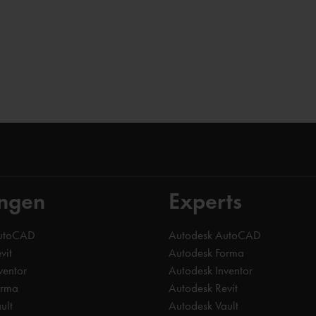
ingen
Experts
AutoCAD
Autodesk AutoCAD
vit
Autodesk Forma
ventor
Autodesk Inventor
orma
Autodesk Revit
ult
Autodesk Vault