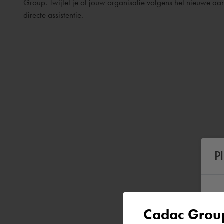
Group. Twijfel je of jouw organisatie volgens het nieuwe a
directe assistentie.
P
Cadac Group