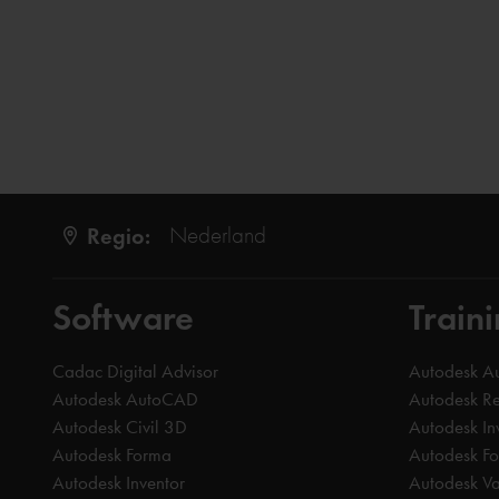
Regio:
Nederland
Software
Train
Cadac Digital Advisor
Autodesk 
Autodesk AutoCAD
Autodesk Re
Autodesk Civil 3D
Autodesk In
Autodesk Forma
Autodesk F
Autodesk Inventor
Autodesk Va