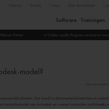
Nieuws
Events
Cases
Alle downloads
Ca
Software
Trainingen
Platinum Partner
Cadac Loyalty Program: exclusieve voo
todesk-model?
Laatst gewijzigd 
merciële klanten. Dat houdt in dat overheidsinstanties en instanti
we transactiemodel van Autodesk en voeren transacties rechtstreeks 