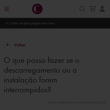
l starts here.
Autodesk Platinum Partner
Voltar
O que posso fazer se o
descarregamento ou a
instalação forem
interrompidos?
Última modificação em: 8 de julho de 2022