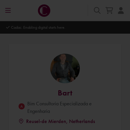
ts here.
Autodesk Platinum Partner
Bart
Bim Consultoria Especializada e
Engenharia
Reusel-de Mierden, Netherlands