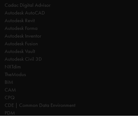
Cadac Digital Advisor
Autodesk AutoCAD
Autodesk Revit
Autodesk Forma
Autodesk Inventor
Autodesk Fusion
Autodesk Vault
Autodesk Civil 3D
NXTdim
TheModus
BIM
CAM
CPQ
CDE | Common Data Environment
PDM
Especialistas