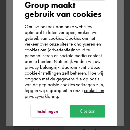
Especialista em BIM, amplamente e
Group maakt
region
flexível para implantação dentro de uma
gebruik van cookies
equipe de projeto. Orientação integral
100% independente em todas as fases
Om uw bezoek aan onze websites
According to us you are situated in Rest of
dos processos BIM. Variando desde a
optimaal te laten verlopen, maken wij
fase de orientação, o design inicial e
gebruik van cookies. Cookies om het
the world. Please confirm in which country
verkeer over onze sites te analyseren en
preparação até a implementação.
you wish to shop.
cookies om (advertentie)inhoud te
personaliseren en sociale media content
aan te bieden. Natuurlijk vinden wij uw
Portugal
privacy belangrijk, daarom kunt u deze
cookie-instellingen zelf beheren. Hoe wij
omgaan met de gegevens die op basis
Rest of the world
van de geplaatste cookies verkregen zijn,
leggen wij u graag uit in onze
cookie- en
Reserve Bart
privacyverklaring.
€ 170,-
por hora (exl. IVA)
Ok
Opslaan
Instellingen
Remoto ou no local