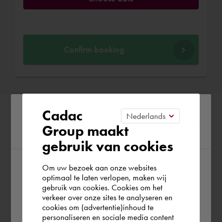
Confirm booking
Please confirm your current
Cadac
Group maakt
region
gebruik van cookies
Om uw bezoek aan onze websites
According to us you are situated in Rest of
optimaal te laten verlopen, maken wij
gebruik van cookies. Cookies om het
the world. Please confirm in which country
verkeer over onze sites te analyseren en
you wish to shop.
cookies om (advertentie)inhoud te
personaliseren en sociale media content