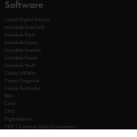
Software
Cadac Digital Advisor
Autodesk AutoCAD
Autodesk Revit
Autodesk Forma
Autodesk Inventor
Autodesk Fusion
Autodesk Vault
Cadac NXTdim
Cadac Organice
Cadac TheModus
BIM
CAM
CPQ
Digitalisation
CDE | Common Data Environment
PDM