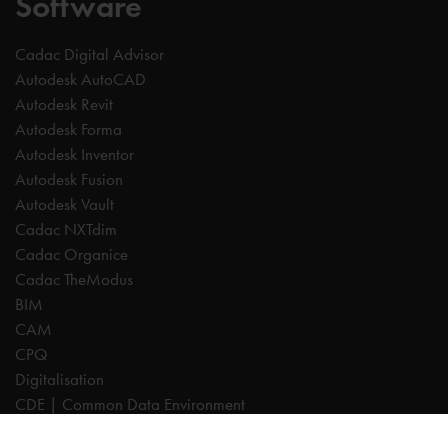
Software
Cadac Digital Advisor
Autodesk AutoCAD
Autodesk Revit
Autodesk Forma
Autodesk Inventor
Autodesk Fusion
Autodesk Vault
Cadac NXTdim
Cadac Organice
Cadac TheModus
BIM
CAM
CPQ
Digitalisation
CDE | Common Data Environment
PDM