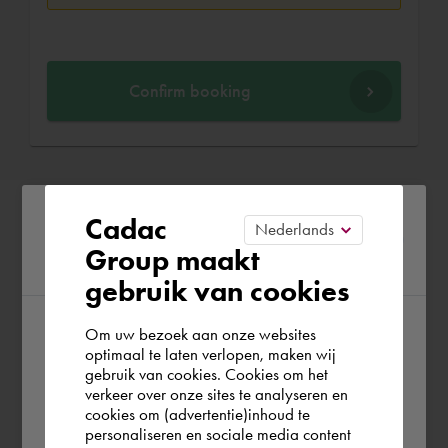
Confirm booking
Please confirm your current
Cadac
Group maakt
region
gebruik van cookies
Om uw bezoek aan onze websites
According to us you are situated in Rest of
optimaal te laten verlopen, maken wij
gebruik van cookies. Cookies om het
the world. Please confirm in which country
verkeer over onze sites te analyseren en
you wish to shop.
cookies om (advertentie)inhoud te
personaliseren en sociale media content