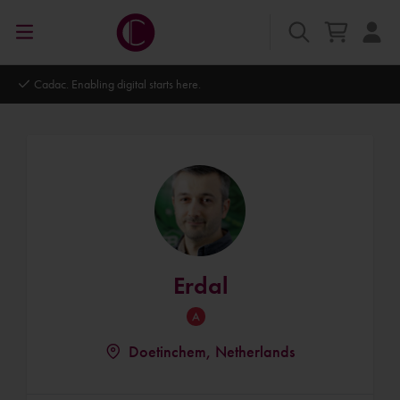
Cadac. Enabling digital starts here.
Erdal
Doetinchem, Netherlands