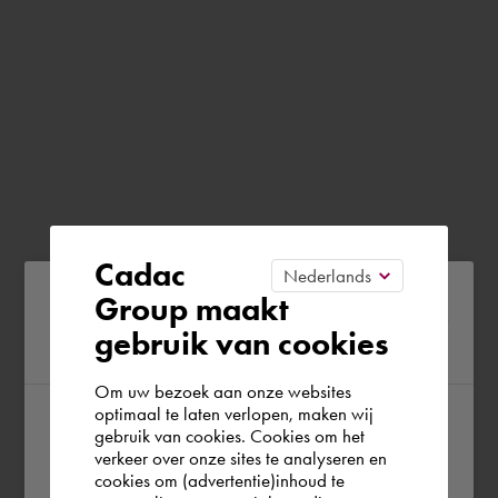
Cadac
Please confirm your current
Group maakt
gebruik van cookies
region
Om uw bezoek aan onze websites
optimaal te laten verlopen, maken wij
gebruik van cookies. Cookies om het
According to us you are situated in Rest of
verkeer over onze sites te analyseren en
the world. Please confirm in which country
cookies om (advertentie)inhoud te