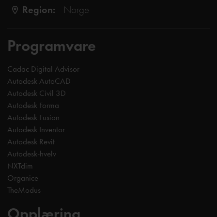
Region:
Norge
Programvare
Cadac Digital Advisor
Autodesk AutoCAD
Autodesk Civil 3D
Autodesk Forma
Autodesk Fusion
Autodesk Inventor
Autodesk Revit
Autodesk-hvelv
NXTdim
Organice
TheModus
Opplæring