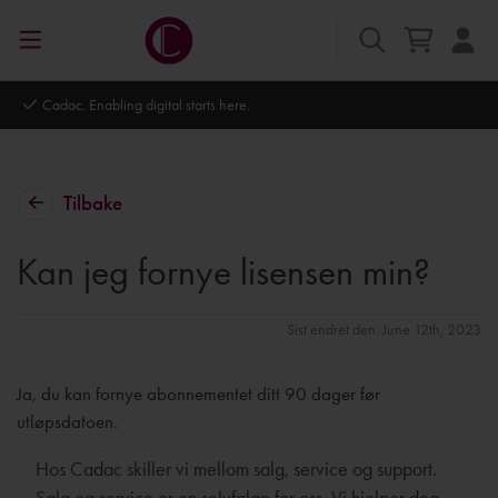
Autodesk Platinum Partner
Tilbake
Kan jeg fornye lisensen min?
Sist endret den: June 12th, 2023
Ja, du kan fornye abonnementet ditt 90 dager før
utløpsdatoen.
Hos Cadac skiller vi mellom salg, service og support.
Salg og service er en selvfølge for oss. Vi hjelper deg