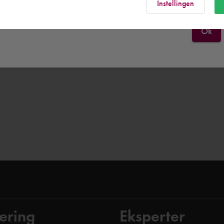
Instellingen
Ok
æring
Eksperter