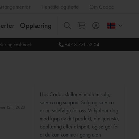
Arrangementer
Tjeneste og støtte
Om Cadac
erter
Opplæring
Alle
deler og cashback
+47 3 771 52 04
Hos Cadac skiller vi mellom salg,
service og support. Salg og service
June 12th, 2023
er en selvfølge for oss. Vi hjelper deg
med kjøp av ditt produkt, din tjeneste,
opplæring eller ekspert, og sørger for
at du kan komme i gang uten