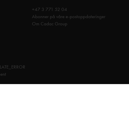
+47 3 771 52 04
Abonner på våre e-postoppdateringer
Om Cadac Group
LATE_ERROR
ent