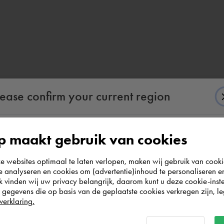
lease confirm your current region
 maakt gebruik van cookies
According to us you are situated in Rest of the
websites optimaal te laten verlopen, maken wij gebruik van cooki
world. Please confirm in which country you
te analyseren en cookies om (advertentie)inhoud te personaliseren e
wish to shop.
k vinden wij uw privacy belangrijk, daarom kunt u deze cookie-inste
egevens die op basis van de geplaatste cookies verkregen zijn, leg
verklaring.
Norge
Rest of the world