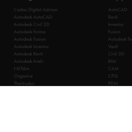
Cadac Digital Advisor
AutoCAD
Autodesk AutoCAD
Revit
Autodesk Civil 3D
Inventor
Autodesk Forma
Fusion
Autodesk Fusion
Autodesk F
Autodesk Inventor
Vault
Autodesk Revit
Civil 3D
Autodesk-hvelv
BIM
NXTdim
CAM
Organice
CPQ
TheModus
PDM
Alle priser er ekskl. mva, med mindre annet er angitt.