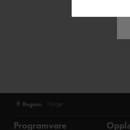
Region:
Norge
Programvare
Oppl