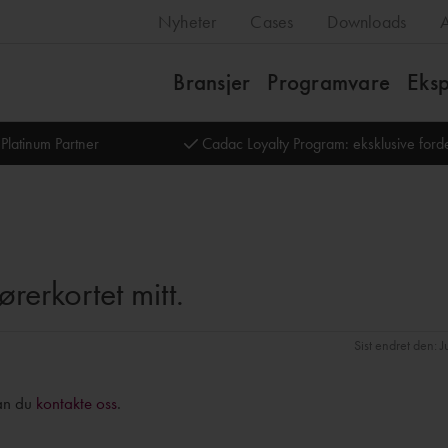
Nyheter
Cases
Downloads
Bransjer
Programvare
Eksp
Platinum Partner
Cadac Loyalty Program: eksklusive for
rerkortet mitt.
Sist endret den: 
kan du
kontakte oss
.