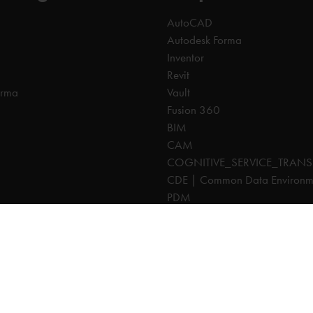
AutoCAD
Autodesk Forma
Inventor
Revit
orma
Vault
Fusion 360
BIM
CAM
COGNITIVE_SERVICE_TRANS
CDE | Common Data Environm
PDM
CTO