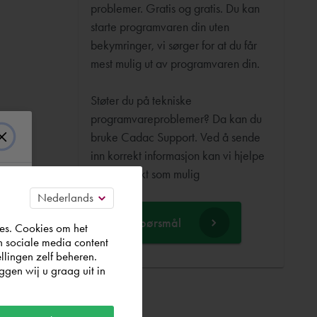
problemer. Gratis og gratis. Du kan
starte programvaren din uten
bekymringer, vi sørger for at du får
mest mulig ut av programvaren din.
Støter du på tekniske
programvareproblemer? Da kan du
bruke Cadac Support. Ved å sende
inn korrekt informasjon kan vi hjelpe
deg så raskt som mulig
Still et spørsmål
es. Cookies om het
n sociale media content
llingen zelf beheren.
gen wij u graag uit in