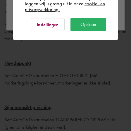
leggen wij u graag uit in onze
cookie- en
https://knowledge.autodesk.com/certified-graphics-
privacyverklaring.
hardware
Ok
Velg kombinasjonen av grafikkort/AutoCAD-
Opslaan
Instellingen
versjon/Windows-versjon for å finne den beste driverversjonen
for ditt oppsett.
Høydepunkt
Sett AutoCAD-variabelen HIGHLIGHT til 0. (Blå
markeringsfarge forsvinner, markeringen er ikke stiplet).
Gjennomsiktig visning
Sett AutoCAD-variabelen TRANSPARENCYDISPLAY til 0
(gjennomsiktighet er deaktivert).