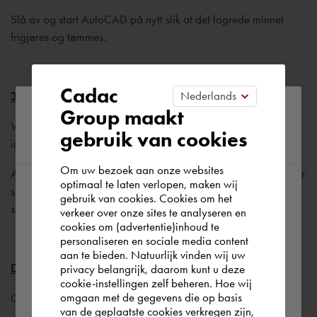
Slå av og start AutoCAD på nytt slik at det lagrede minnet
frigjøres og tømmes.
Cadac
3DConfig
Please confirm your current
Group maakt
Ved hjelp av 3DCONFIG kan AutoCAD angis hvordan visse
gebruik van cookies
region
innstillinger skal brukes, for eksempel ved 3D-visning.
Om uw bezoek aan onze websites
Aktiver eller deaktiver maskinvareakselerasjon når du opplever
optimaal te laten verlopen, maken wij
skjermproblemer. (Dette er knyttet til grafikkortet og driverne
gebruik van cookies. Cookies om het
According to us you are situated in Rest of
som brukes).
verkeer over onze sites te analyseren en
the world. Please confirm in which country
cookies om (advertentie)inhoud te
personaliseren en sociale media content
you wish to shop.
aan te bieden. Natuurlijk vinden wij uw
Drivere for grafikkortet
privacy belangrijk, daarom kunt u deze
cookie-instellingen zelf beheren. Hoe wij
Norge
Rest of the world
omgaan met de gegevens die op basis
Gå til følgende nettsted:
van de geplaatste cookies verkregen zijn,