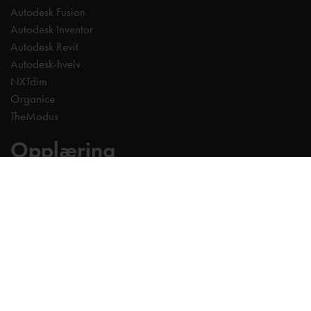
Autodesk Fusion
Autodesk Inventor
Autodesk Revit
Autodesk-hvelv
NXTdim
Organice
TheModus
Opplæring
AutoCAD
Revit
Inventor
Fusion
Autodesk Forma
Vault
Civil 3D
BIM