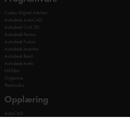
Cadac Digital Advisor
Autodesk AutoCAD
Autodesk Civil 3D
Autodesk Forma
Autodesk Fusion
Autodesk Inventor
Autodesk Revit
Autodesk-hvelv
NXTdim
Organice
TheModus
Opplæring
AutoCAD
Revit
Inventor