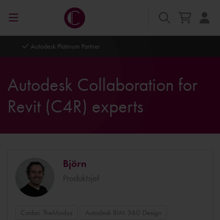
Autodesk Platinum Partner
Autodesk Collaboration for
Revit (C4R) experts
Björn
Produktsjef
Cadac TheModus
Autodesk BIM 360 Design