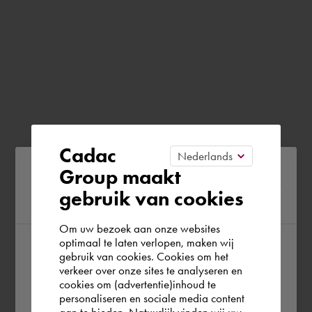
Cadac
Please confirm your current
Group maakt
gebruik van cookies
region
Om uw bezoek aan onze websites
optimaal te laten verlopen, maken wij
gebruik van cookies. Cookies om het
According to us you are situated in Rest of
verkeer over onze sites te analyseren en
the world. Please confirm in which country
cookies om (advertentie)inhoud te
personaliseren en sociale media content
you wish to shop.