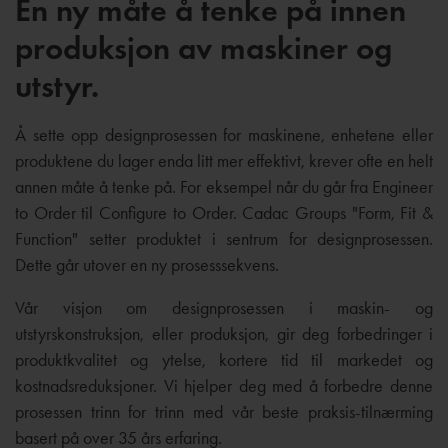
En ny måte å tenke på innen
produksjon av maskiner og
utstyr.
Å sette opp designprosessen for maskinene, enhetene eller
produktene du lager enda litt mer effektivt, krever ofte en helt
annen måte å tenke på. For eksempel når du går fra Engineer
to Order til Configure to Order. Cadac Groups "Form, Fit &
Function" setter produktet i sentrum for designprosessen.
Dette går utover en ny prosesssekvens.
Vår visjon om designprosessen i maskin- og
utstyrskonstruksjon, eller produksjon, gir deg forbedringer i
produktkvalitet og ytelse, kortere tid til markedet og
kostnadsreduksjoner. Vi hjelper deg med å forbedre denne
prosessen trinn for trinn med vår beste praksis-tilnærming
basert på over 35 års erfaring.