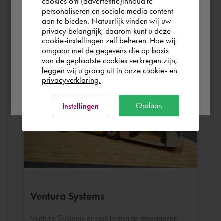
foran deg
cookies om (advertentie)inhoud te
personaliseren en sociale media content
you wish to shop.
aan te bieden. Natuurlijk vinden wij uw
Se et utvalg av våre prosjekter med bedrifter innen
privacy belangrijk, daarom kunt u deze
ditt fagområde.
cookie-instellingen zelf beheren. Hoe wij
Norge
Rest of the world
omgaan met de gegevens die op basis
van de geplaatste cookies verkregen zijn,
leggen wij u graag uit in onze
cookie- en
privacyverklaring.
Ok
Opslaan
Instellingen
Ventura Systems
Ventura Systems er den ledende designeren