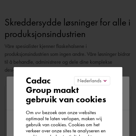
Skreddersydde løsninger for alle i
produksjonsindustrien
Våre spesialister kjenner flaskehalsene i
produksjonsindustrien som ingen andre. Våre løsninger bidrar
til å behandle, administrere og dele dine komplekse
designprosesser på en intelligent måte.
Cadac
Please confirm your current
Group maakt
gebruik van cookies
Maskin- og utstyrskonstruksjon
Konsu
region
Om uw bezoek aan onze websites
optimaal te laten verlopen, maken wij
Disse bedriftene har gått
gebruik van cookies. Cookies om het
According to us you are situated in Rest of
verkeer over onze sites te analyseren en
the world. Please confirm in which country