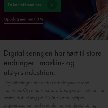
Ta kontakt med oss
Oppdag mer om PDM
Digitaliseringen har ført til store
endringer i maskin- og
utstyrsindustrien.
Digitaliseringen har endret arbeidsprosessene i
industrien. Og med suksess; arbeidsproduktiviteten har
nesten doblet seg på 25 år. Cadac hjelper
organisasjoner med å implementere digitalisering.