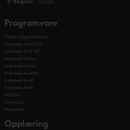
Region:
Norge
Programvare
Cadac Digital Advisor
Autodesk AutoCAD
Autodesk Civil 3D
Autodesk Forma
Autodesk Fusion
Autodesk Inventor
Autodesk Revit
Autodesk-hvelv
NXTdim
Organice
TheModus
Opplæring