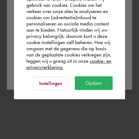
gebruik van cookies. Cookies om het
According to us you are situated in Rest of
verkeer over onze sites te analyseren en
the world. Please confirm in which country
cookies om (advertentie)inhoud te
personaliseren en sociale media content
you wish to shop.
aan te bieden. Natuurlijk vinden wij uw
privacy belangrijk, daarom kunt u deze
cookie-instellingen zelf beheren. Hoe wij
Norge
Rest of the world
omgaan met de gegevens die op basis
van de geplaatste cookies verkregen zijn,
leggen wij u graag uit in onze
cookie- en
privacyverklaring.
Ok
Opslaan
Instellingen