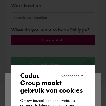
Work location
When do you want to book Philippe?
Choose date
Confirm booking
Cadac
Please confirm your current
Group maakt
gebruik van cookies
region
Om uw bezoek aan onze websites
optimaal te laten verlopen, maken wij