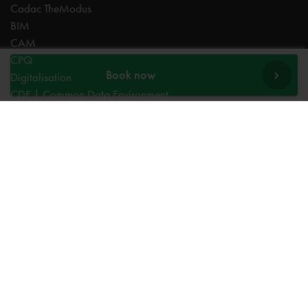
Cadac TheModus
BIM
CAM
CPQ
Book now
Digitalisation
CDE | Common Data Environment
PDM
PLM
Systeemintegratie
Experts
AutoCAD
Autodesk Forma
Fusion
Inventor
Revit
Vault