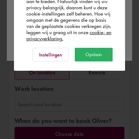
aan te bieden. Natuurlijk vinden wij uw
privacy belangrijk, daarom kunt u deze
cookie-instellingen zelf beheren. Hoe wij
Norge
Rest of the world
omgaan met de gegevens die op basis
van de geplaatste cookies verkregen zijn,
Book Oliver
leggen wij u graag uit in onze
cookie- en
privacyverklaring.
Ok
€191.25
per hour (exl. VAT)
Opslaan
Instellingen
Remote or on location
On location
Remote
Work location
When do you want to book Oliver?
Choose date