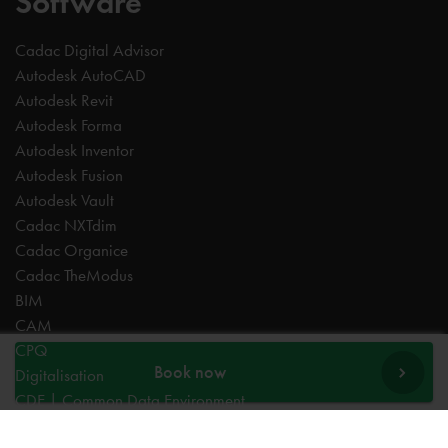
Software
Cadac Digital Advisor
Autodesk AutoCAD
Autodesk Revit
Autodesk Forma
Autodesk Inventor
Autodesk Fusion
Autodesk Vault
Cadac NXTdim
Cadac Organice
Cadac TheModus
BIM
CAM
CPQ
Book now
Digitalisation
CDE | Common Data Environment
PDM