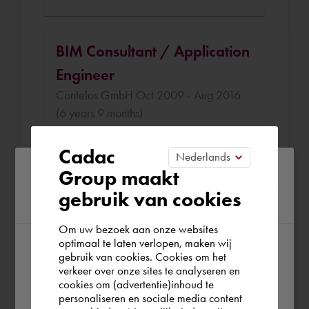
BIM Consultant / Application
Engineer
Contelos GmbH Oct 2009 - Aug 2016
(6 years 9 months)
BIM Consultant und Application Engineer
Cadac
beim Autodesk Gold Partner Contelos.
Please confirm your current
Group maakt
Verantwortlich für die Entwicklung und
gebruik van cookies
region
den Ausbau der BIM
Beratungsdienstleistungen. Weitere
Om uw bezoek aan onze websites
Aufgaben im Rahmen der Tätigkeiten:
optimaal te laten verlopen, maken wij
BIM Consultant, Trainer und BIM
gebruik van cookies. Cookies om het
According to us you are situated in Rest of
Koordinator
verkeer over onze sites te analyseren en
the world. Please confirm in which country
cookies om (advertentie)inhoud te
personaliseren en sociale media content
you wish to shop.