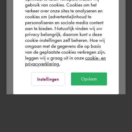
gebruik van cookies. Cookies om het
the world. Please confirm in which country
verkeer over onze sites te analyseren en
you wish to shop.
cookies om (advertentie)inhoud te
personaliseren en sociale media content
aan te bieden. Natuurlijk vinden wij uw
Nederland
privacy belangrijk, daarom kunt u deze
cookie-instellingen zelf beheren. Hoe wij
omgaan met de gegevens die op basis
Rest of the world
van de geplaatste cookies verkregen zijn,
leggen wij u graag uit in onze
cookie- en
privacyverklaring.
Ok
Opslaan
Instellingen