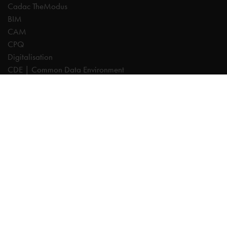
Cadac TheModus
BIM
CAM
CPQ
Digitalisation
CDE | Common Data Environment
PDM
PLM
Systeemintegratie
Experts
AutoCAD
Autodesk Forma
Fusion
Inventor
Revit
Vault