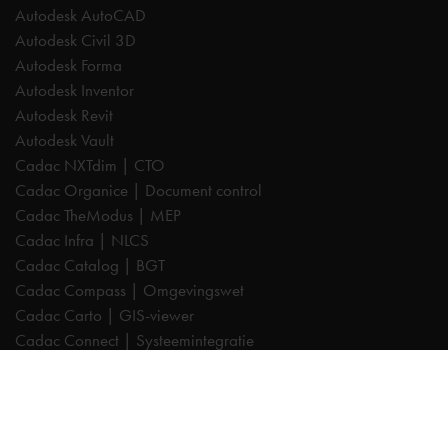
Autodesk AutoCAD
Autodesk Civil 3D
Autodesk Forma
Autodesk Inventor
Autodesk Revit
Autodesk Vault
Cadac NXTdim | CTO
Cadac Organice | Document control
Cadac TheModus | MEP
Cadac Infra | NLCS
Cadac Catalog | BGT
Cadac Compass | Omgevingswet
Cadac Carto | GIS-viewer
Cadac Connect | Systeemintegratie
Cadac Control | BIM-validatie
Product Design & Manufacturing (PD&M) Collection
Architecture, Engineering & Construction (AEC) Collection