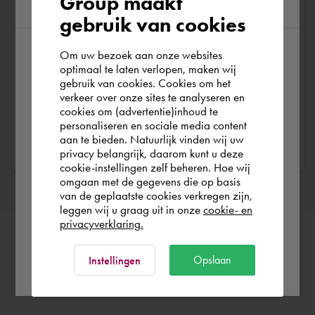
Group maakt
region
gebruik van cookies
Meer dan alleen software
Om uw bezoek aan onze websites
According to us you are situated in Rest of
optimaal te laten verlopen, maken wij
Onze service en support zijn ontworpen om je te
gebruik van cookies. Cookies om het
the world. Please confirm in which country
helpen bij het optimaal benutten van onze producten en
verkeer over onze sites te analyseren en
you wish to shop.
cookies om (advertentie)inhoud te
diensten. Ons team van experts staat klaar om al je
personaliseren en sociale media content
vragen te beantwoorden en ondersteuning te bieden bij
aan te bieden. Natuurlijk vinden wij uw
technische uitdagingen.
Nederland
privacy belangrijk, daarom kunt u deze
cookie-instellingen zelf beheren. Hoe wij
omgaan met de gegevens die op basis
Rest of the world
van de geplaatste cookies verkregen zijn,
leggen wij u graag uit in onze
cookie- en
privacyverklaring.
Ok
Opslaan
Instellingen