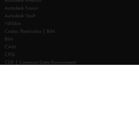
Autodesk Inventor
Autodesk Fusion
Autodesk Vault
NXTdim
Cadac TheModus | BIM
BIM
CAM
CPQ
CDE | Common Data Environment
PDM
Esperti
AutoCAD
Autodesk Forma
Fusion
Inventor
Revit
Vault