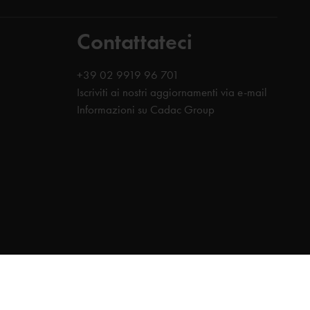
Contattateci
+39 02 9919 96 701
Iscriviti ai nostri aggiornamenti via e-mail
Informazioni su Cadac Group