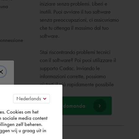
iniziare senza problemi. Liberi e
e una
inutili. Puoi avviare il tuo software
senza preoccupazioni, ci assicuriamo
che tu ottenga il massimo dal tuo
software.
 connessione
Stai riscontrando problemi tecnici
con il software? Poi puoi utilizzare il
supporto Cadac. Inviando le
informazioni corrette, possiamo
aiutarti il più rapidamente possibile
Fai una domanda
es. Cookies om het
n sociale media content
llingen zelf beheren.
gen wij u graag uit in