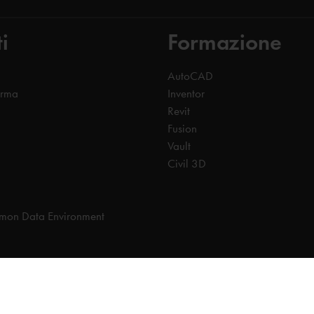
i
Formazione
AutoCAD
orma
Inventor
Revit
Fusion
Vault
Civil 3D
on Data Environment