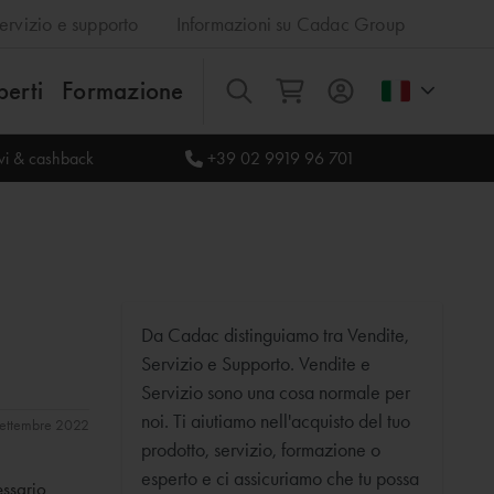
ervizio e supporto
Informazioni su Cadac Group
perti
Formazione
Tutti
ivi & cashback
+39 02 9919 96 701
Da Cadac distinguiamo tra Vendite,
Servizio e Supporto. Vendite e
Servizio sono una cosa normale per
noi. Ti aiutiamo nell'acquisto del tuo
 settembre 2022
prodotto, servizio, formazione o
esperto e ci assicuriamo che tu possa
essario