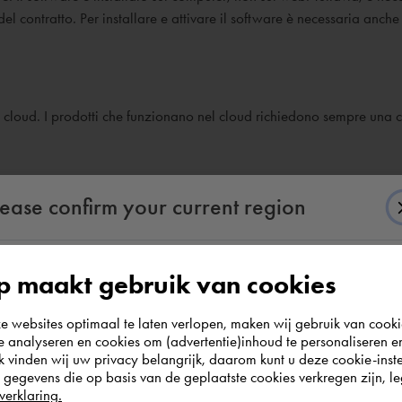
 del contratto. Per installare e attivare il software è necessaria anch
io cloud. I prodotti che funzionano nel cloud richiedono sempre una
lease confirm your current region
 maakt gebruik van cookies
According to us you are situated in Rest of the
websites optimaal te laten verlopen, maken wij gebruik van cooki
world. Please confirm in which country you
te analyseren en cookies om (advertentie)inhoud te personaliseren e
wish to shop.
k vinden wij uw privacy belangrijk, daarom kunt u deze cookie-inste
egevens die op basis van de geplaatste cookies verkregen zijn, leg
verklaring.