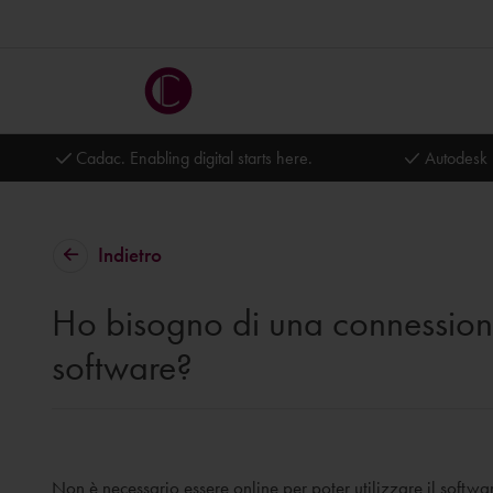
Cadac. Enabling digital starts here.
Autodesk 
Indietro
Ho bisogno di una connessione 
software?
Non è necessario essere online per poter utilizzare il softwar