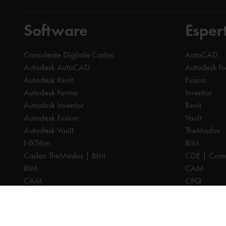
Software
Espert
Consulente Digitale Cadac
AutoCAD
Autodesk AutoCAD
Autodesk F
Autodesk Revit
Fusion
Autodesk Forma
Inventor
Autodesk Inventor
Revit
Autodesk Fusion
Vault
Autodesk Vault
TheModus
NXTdim
BIM
Cadac TheModus | BIM
CDE | Comm
BIM
CAM
CAM
CPQ
CPQ
PDM
CDE | Common Data Environment
PDM