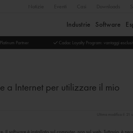
Notizie
Eventi
Casi
Downloads
S
Industrie
Software
Es
Platinum Partner
Cadac Loyalty Program: vantaggi esclus
a Internet per utilizzare il mio
Ultima modifica il: 21
e. Il software è installato sul computer, non sul web. Tuttavia, è nec