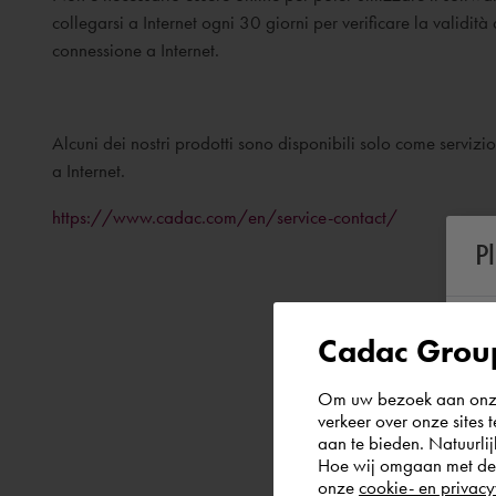
collegarsi a Internet ogni 30 giorni per verificare la validità
connessione a Internet.
Alcuni dei nostri prodotti sono disponibili solo come serviz
a Internet.
https://www.cadac.com/en/service-contact/
P
Cadac Group
Om uw bezoek aan onze 
verkeer over onze sites 
aan te bieden. Natuurlij
Hoe wij omgaan met de g
onze
cookie- en privacy