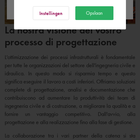
Ok
Opslaan
Instellingen
La nostra visione del vostro
processo di progettazione
L'ottimizzazione dei processi infrastrutturali è fondamentale
per tutte le organizzazioni del settore dell'ingegneria civile e
idraulica. In questo modo si risparmia tempo e questo
significa eseguire il lavoro a costi inferiori. Offriamo soluzioni
complete di progettazione, analisi e documentazione che
contribuiscono ad aumentare la produttività dei team di
ingegneria civile e di costruzione, a migliorare la qualità e a
fornire un vantaggio competitivo. Dall'avvio, alla
progettazione e alla realizzazione fino alla fase di gestione.
La collaborazione tra i vari partner della catena si sta