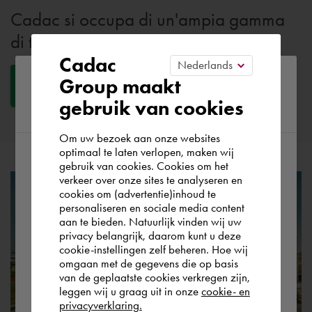
Cadac si occupa di un'ampia gamma
di temi. Scopriteli tutti.
Cadac
Please confirm your current
Group maakt
Tutti i temi
gebruik van cookies
region
Om uw bezoek aan onze websites
optimaal te laten verlopen, maken wij
gebruik van cookies. Cookies om het
According to us you are situated in Rest of
verkeer over onze sites te analyseren en
the world. Please confirm in which country
cookies om (advertentie)inhoud te
personaliseren en sociale media content
you wish to shop.
aan te bieden. Natuurlijk vinden wij uw
privacy belangrijk, daarom kunt u deze
cookie-instellingen zelf beheren. Hoe wij
Italia
Rest of the world
omgaan met de gegevens die op basis
van de geplaatste cookies verkregen zijn,
leggen wij u graag uit in onze
cookie- en
privacyverklaring.