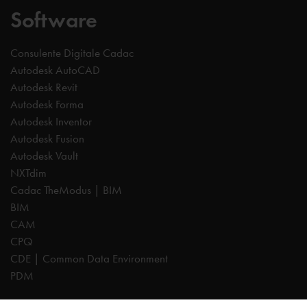
Software
Consulente Digitale Cadac
Autodesk AutoCAD
Autodesk Revit
Autodesk Forma
Autodesk Inventor
Autodesk Fusion
Autodesk Vault
NXTdim
Cadac TheModus | BIM
BIM
CAM
CPQ
CDE | Common Data Environment
PDM