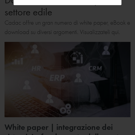
settore edile
Cadac offre un gran numero di white paper, eBook e
download su diversi argomenti. Visualizzateli qui.
White paper | integrazione dei