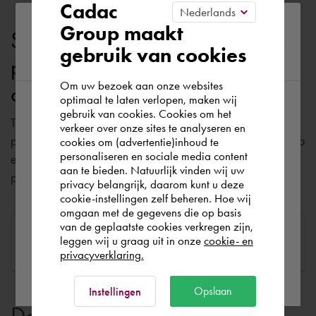
Cadac
Please confirm your current
Group maakt
Soluzioni su misura per tutti i
gebruik van cookies
region
partner della catena di
Om uw bezoek aan onze websites
costruzione.
optimaal te laten verlopen, maken wij
gebruik van cookies. Cookies om het
According to us you are situated in Rest of
Tutti i dati inclusi nei modelli digitali durante le fasi di
verkeer over onze sites te analyseren en
the world. Please confirm in which country
progettazione, costruzione, gestione e manutenzione devono
cookies om (advertentie)inhoud te
personaliseren en sociale media content
you wish to shop.
essere disponibili a tutti i partner edili coinvolti. Questo ci
aan te bieden. Natuurlijk vinden wij uw
permette di lavorare (insieme) in modo ottimale.
privacy belangrijk, daarom kunt u deze
cookie-instellingen zelf beheren. Hoe wij
Italia
Rest of the world
omgaan met de gegevens die op basis
van de geplaatste cookies verkregen zijn,
Architetti
Aziende di consulenza
leggen wij u graag uit in onze
cookie- en
privacyverklaring.
Ok
Opslaan
Instellingen
Download interessanti per il