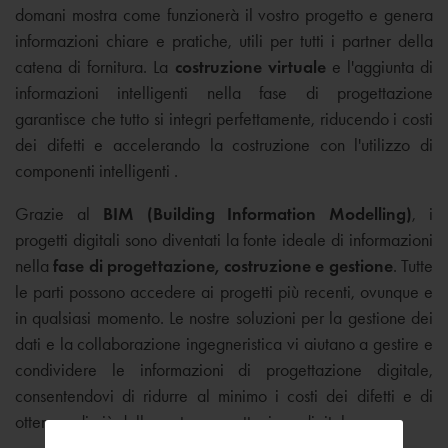
domani mostra come funzionerà il vostro progetto e genera
informazioni chiare e pratiche, utili per tutti i partner della
catena di fornitura. La
costruzione virtuale
e l'aggiunta di
informazioni intelligenti nella fase di progettazione
garantisce che tutto si integri perfettamente, riducendo i costi
dei difetti e accelerando la costruzione con l'utilizzo di
componenti intelligenti .
Grazie al
BIM (Building Information Modelling)
, i
progetti digitali sono diventati la fonte ideale di informazioni
nella
fase di progettazione, costruzione e gestione
. Tutte
le parti possono accedere ai progetti più recenti, ovunque e
in qualsiasi momento. Le nostre soluzioni per la gestione dei
dati e la collaborazione ingegneristica vi aiutano a gestire e
condividere le informazioni di progettazione digitale,
consentendovi di ridurre al minimo i costi dei difetti e di
ottenere di più dalla vostra progettazione digitale.