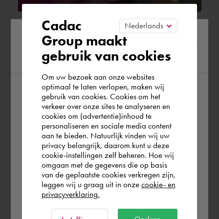
Cadac
Hysopt BIM Syncer | De Digitale
Please confirm your current
Group maakt
Brug | Breng HVAC en BIM
gebruik van cookies
region
samen
Om uw bezoek aan onze websites
6 novembre 2023
optimaal te laten verlopen, maken wij
gebruik van cookies. Cookies om het
According to us you are situated in Rest of
verkeer over onze sites te analyseren en
the world. Please confirm in which country
Scaricare
cookies om (advertentie)inhoud te
personaliseren en sociale media content
you wish to shop.
aan te bieden. Natuurlijk vinden wij uw
privacy belangrijk, daarom kunt u deze
cookie-instellingen zelf beheren. Hoe wij
Italia
Rest of the world
omgaan met de gegevens die op basis
van de geplaatste cookies verkregen zijn,
leggen wij u graag uit in onze
cookie- en
privacyverklaring.
Ok