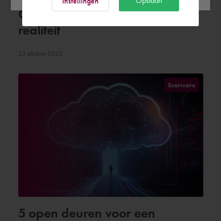
Opslaan
Instellingen
CPQ Succes | Van concept tot
realiteit
23 ottobre 2023
Scaricare
5 open deuren voor een