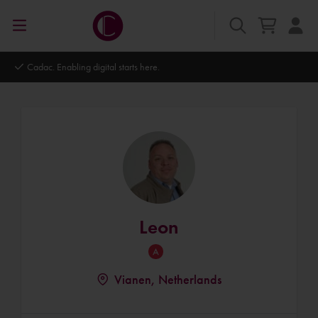
Cadac. Enabling digital starts here.
Leon
Vianen, Netherlands