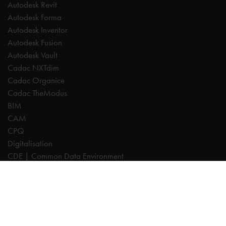
Autodesk Revit
Autodesk Forma
Autodesk Inventor
Autodesk Fusion
Autodesk Vault
Cadac NXTdim
Cadac Organice
Cadac TheModus
BIM
CAM
CPQ
Digitalisation
CDE | Common Data Environment
PDM
PLM
Systeemintegratie
Experts