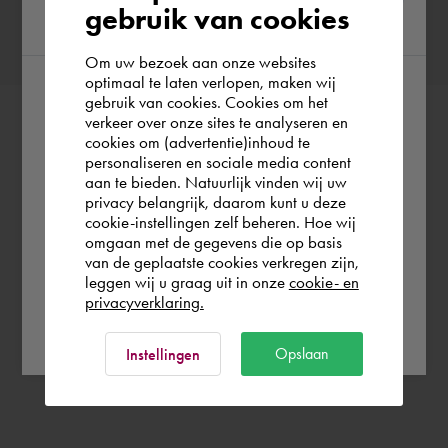
gebruik van cookies
region
Om uw bezoek aan onze websites
optimaal te laten verlopen, maken wij
gebruik van cookies. Cookies om het
According to us you are situated in Rest of
verkeer over onze sites te analyseren en
the world. Please confirm in which country
cookies om (advertentie)inhoud te
personaliseren en sociale media content
you wish to shop.
aan te bieden. Natuurlijk vinden wij uw
privacy belangrijk, daarom kunt u deze
cookie-instellingen zelf beheren. Hoe wij
Italia
Rest of the world
omgaan met de gegevens die op basis
van de geplaatste cookies verkregen zijn,
leggen wij u graag uit in onze
cookie- en
privacyverklaring.
Ok
Opslaan
Instellingen