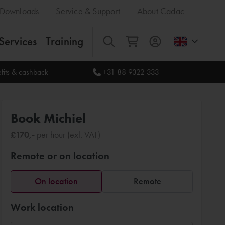
Downloads
Service & Support
About Cadac
Services
Training
All
fits & cashback
+31 88 9322 333
Book Michiel
£170,-
per hour (exl. VAT)
Remote or on location
On location
Remote
Work location