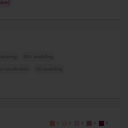
gdom)
l drawing
BIM modelling
l coordination
3D modelling