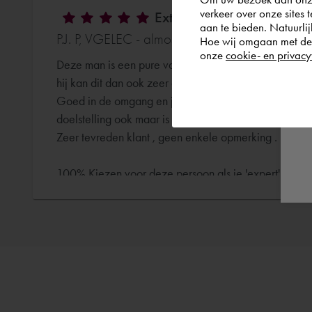
verkeer over onze sites 
Extra uitleg Revit & Cada
aan te bieden. Natuurlij
P.J. P, VGELEC - almost 5 years ago
Hoe wij omgaan met de g
onze
cookie- en privacy
Deze man is een pure vakman , weet quasi alles wat er
hij kan dit dan ook zeer goed overbrengen aan een n
Goed in de omgang en je voelt aan de manier hoe hij te
doelstelling ook maar is .
Zeer tevreden klant , geen enkele opmerking .
100% Kiezen voor deze persoon als je 'expert' verwa
Autodesk Revit
Cadac TheModus