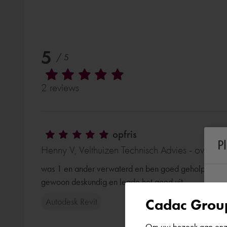
5
/ 5
2 reviews
opfris
P
Henny V, Velthuizen Technisch Advies - over 3
was 1 en ander verwaterd en ben goed geholpen. Tech
gewoon deskundig en legde het goed uit
Cadac Group
Autodesk Revit
Om uw bezoek aan onze 