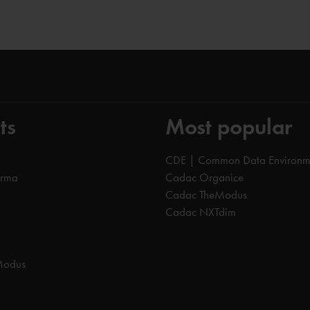
ts
Most popular
CDE | Common Data Environm
orma
Cadac Organice
Cadac TheModus
Cadac NXTdim
Modus