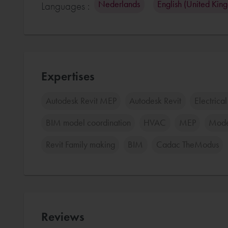
Nederlands
English (United Kin
Languages :
Expertises
Autodesk Revit MEP
Autodesk Revit
Electrica
BIM model coordination
HVAC
MEP
Mode
Revit Family making
BIM
Cadac TheModus
Reviews