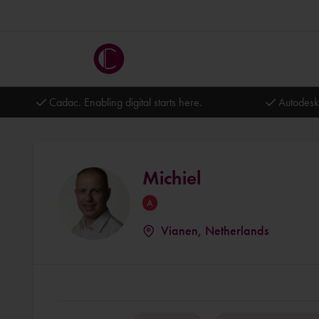
Cadac. Enabling digital starts here.
Autodesk
Michiel
Vianen, Netherlands