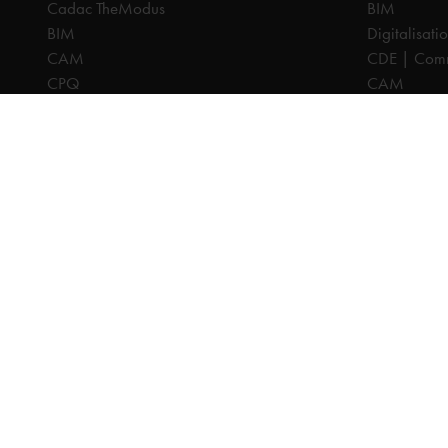
Cadac TheModus
BIM
BIM
Digitalisati
CAM
CDE | Comm
CPQ
CAM
Digitalisation
CPQ
CDE | Common Data Environment
PDM
PDM
PLM
PLM
Systeemintegratie
All prices are excl. VAT, unless otherwise indicated.
© 2025 Ca
Privacy disc
Terms and C