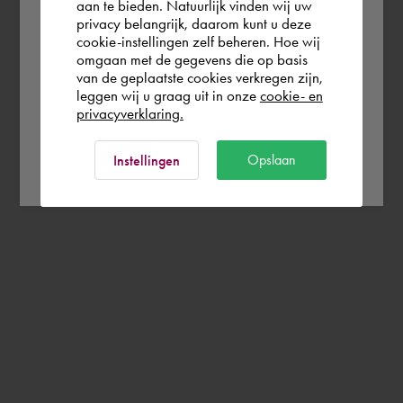
aan te bieden. Natuurlijk vinden wij uw
United Kingdom
privacy belangrijk, daarom kunt u deze
cookie-instellingen zelf beheren. Hoe wij
omgaan met de gegevens die op basis
Rest of the world
van de geplaatste cookies verkregen zijn,
leggen wij u graag uit in onze
cookie- en
privacyverklaring.
Ok
Opslaan
Instellingen