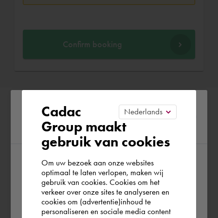
Confirm booking
Please confirm your current
Cadac
Group maakt
region
gebruik van cookies
Om uw bezoek aan onze websites
According to us you are situated in Rest of
optimaal te laten verlopen, maken wij
gebruik van cookies. Cookies om het
the world. Please confirm in which country
verkeer over onze sites te analyseren en
you wish to shop.
cookies om (advertentie)inhoud te
personaliseren en sociale media content