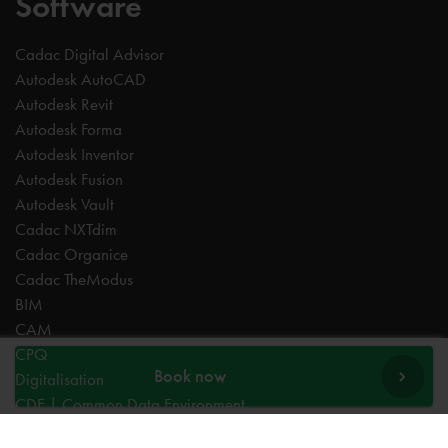
Software
Cadac Digital Advisor
Autodesk AutoCAD
Autodesk Revit
Autodesk Forma
Autodesk Inventor
Autodesk Fusion
Autodesk Vault
Cadac NXTdim
Cadac Organice
Cadac TheModus
BIM
CAM
CPQ
Book now
Digitalisation
CDE | Common Data Environment
PDM