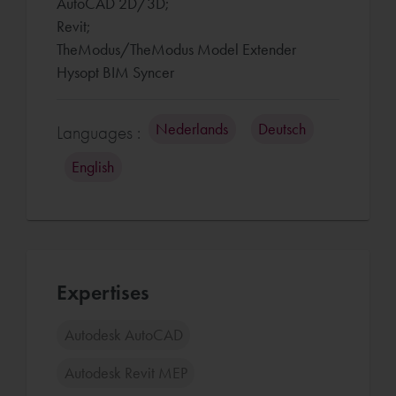
AutoCAD 2D/3D;
Revit;
TheModus/TheModus Model Extender
Hysopt BIM Syncer
Nederlands
Deutsch
Languages :
English
Expertises
Autodesk AutoCAD
Autodesk Revit MEP