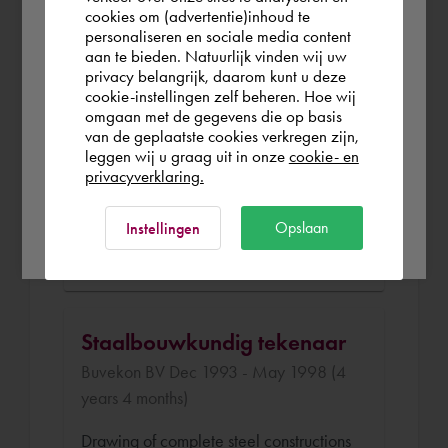
you wish to shop.
cookies om (advertentie)inhoud te
personaliseren en sociale media content
Tekenaar/Werkvoorbereider
aan te bieden. Natuurlijk vinden wij uw
Aalbers BV May 1998 - Oct 2006 (8
United Kingdom
privacy belangrijk, daarom kunt u deze
cookie-instellingen zelf beheren. Hoe wij
years 5 months)
omgaan met de gegevens die op basis
Rest of the world
van de geplaatste cookies verkregen zijn,
Draughtsman/Work Planner for all
leggen wij u graag uit in onze
cookie- en
departments within the company:
privacyverklaring.
Shop fittings, steel constructions,
machines.
Ok
Opslaan
Instellingen
CAD application management.
Staalbouwkundig tekenaar
Buvekon BV Dec 1993 - May 1998 (4
years 4 months)
Drawing of complete steel constructions