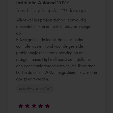
Installatie Autocad 2027
Tony T, Tony Tempels - 29 days ago
Alhoewel het project zich vrij eenvoudig
aanmeldt duiken er toch steeds verrassingen
op.
Edwin gaf me de indruk dat alles onder
controle was en vond voor de gestelde
probleempjes snel een oplossing op een
rustige manier. Hij heeft naast de installatie,
een paar comfortprobleempjes, die ik ervaren
had in de versie 2025 , bijgestuurd. Ik was dan
ook zeer tevreden.
Autodesk AutoCAD
overleg m.b.t. overgang naar Revit