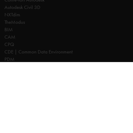
Autodesk Civil 3D
NXTdim
TheModus
BIM
CAM
CPQ
CDE | Common Data Environment
PDM
Experts
AutoCAD
Revit
Autodesk Forma
Inventor
Fusion
Vault
Civil 3D