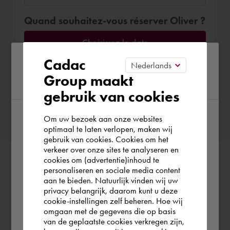
Quand souhaitez-vous réserver Oliver ?
Choisissez la date
Please confirm your current
Cadac
Group maakt
region
gebruik van cookies
Confirmer la réservation
Om uw bezoek aan onze websites
According to us you are situated in Rest of
optimaal te laten verlopen, maken wij
gebruik van cookies. Cookies om het
the world. Please confirm in which country
verkeer over onze sites te analyseren en
you wish to shop.
cookies om (advertentie)inhoud te
personaliseren en sociale media content
aan te bieden. Natuurlijk vinden wij uw
France
privacy belangrijk, daarom kunt u deze
cookie-instellingen zelf beheren. Hoe wij
omgaan met de gegevens die op basis
Rest of the world
van de geplaatste cookies verkregen zijn,